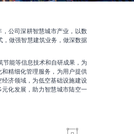
5年，公司深耕智慧城市产业，以数
模式，做强智慧建筑业务，做深数据
筑节能等信息技术和自研成果，为
化和精细化管理服务，为用户提供
空经济领域，为低空基础设施建设
多元化发展，助力智慧城市陆空一
。