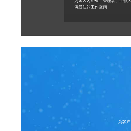
为园区内企业、管理者、工作
供最佳的工作空间
为客户