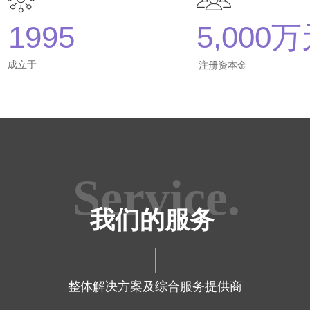
1995
5,000
成立于
注册资本金
Service.
我们的服务
整体解决方案及综合服务提供商