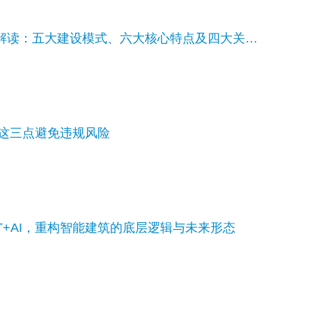
十五五低空经济基础设施解读：五大建设模式、六大核心特点及四大关键内容
好这三点避免违规风险
T+AI，重构智能建筑的底层逻辑与未来形态