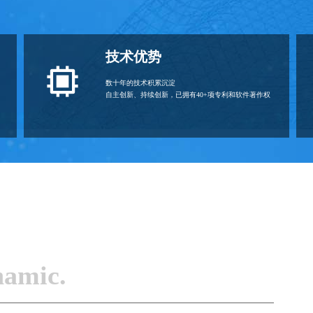
技术优势
数十年的技术积累沉淀
自主创新、持续创新，已拥有40+项专利和软件著作权
namic.