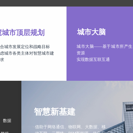
城市大脑
慧城市顶层规划
城市大脑——基于城市所产生
合城市发展定位和战略目标
资源
虑城市各类主体对智慧城市建
实现数据互联互通
求
智慧新基建
、数据
借助于网络通信、物联网、大数据、移