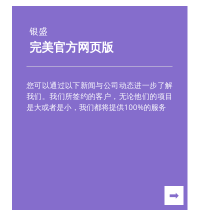
银盛
完美官方网页版
您可以通过以下新闻与公司动态进一步了解
我们。我们所签约的客户，无论他们的项目
是大或者是小，我们都将提供100%的服务
➡