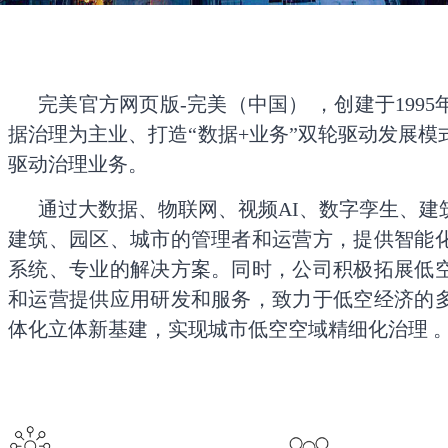
完美官方网页版-完美（中国） ，创建于199
据治理为主业、打造“数据+业务”双轮驱动发展
驱动治理业务。
通过大数据、物联网、视频AI、数字孪生、建
建筑、园区、城市的管理者和运营方，提供智能
系统、专业的解决方案。同时，公司积极拓展低
和运营提供应用研发和服务，致力于低空经济的
体化立体新基建，实现城市低空空域精细化治理 