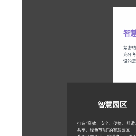
智
紧密结
充分考
设的需
智慧园区
打造“高效、安全、便捷、舒适
共享、绿色节能”的智慧园区