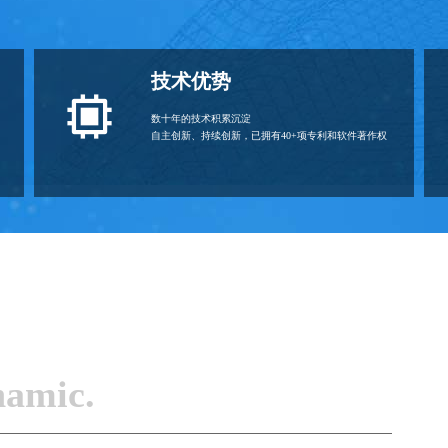
技术优势
数十年的技术积累沉淀
自主创新、持续创新，已拥有40+项专利和软件著作权
namic.