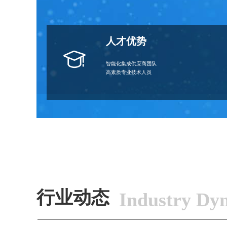
人才优势
智能化集成供应商团队
高素质专业技术人员
行业动态
Industry Dy