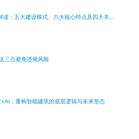
十五五低空经济基础设施解读：五大建设模式、六大核心特点及四大关键内容
好这三点避免违规风险
T+AI，重构智能建筑的底层逻辑与未来形态