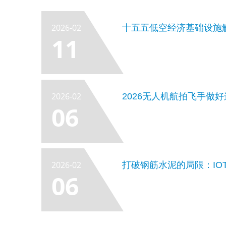
2026-02
11
2026-02
2026无人机航拍飞手做
06
2026-02
打破钢筋水泥的局限：IO
06