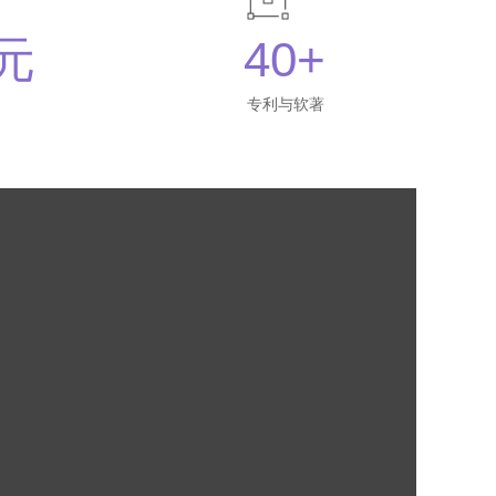
万元
40+
专利与软著