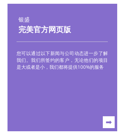
银盛
完美官方网页版
您可以通过以下新闻与公司动态进一步了解
我们。我们所签约的客户，无论他们的项目
是大或者是小，我们都将提供100%的服务
➡