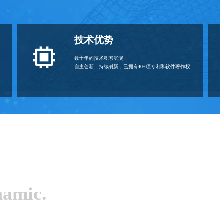
技术优势
数十年的技术积累沉淀
自主创新、持续创新，已拥有40+项专利和软件著作权
namic.