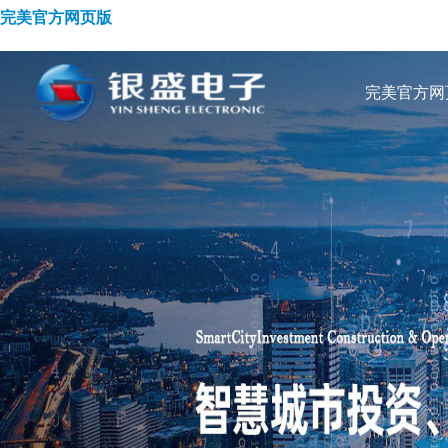
完美官方网页版
完美官方网