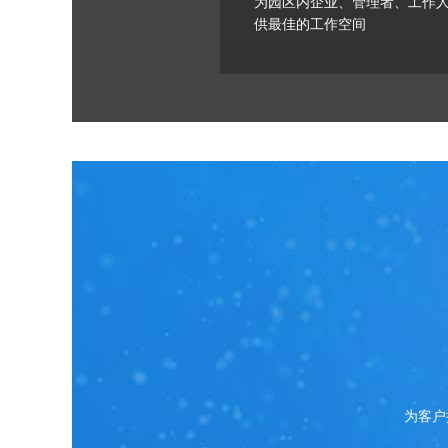
为园区内企业、管理者、工作
供最佳的工作空间
为客户