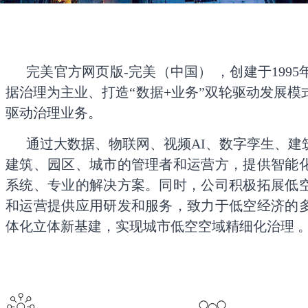
完美官方网页版-完美（中国） ，创建于199
据治理为主业、打造“数据+业务”双轮驱动发展
驱动治理业务。
通过大数据、物联网、视频AI、数字孪生、建
建筑、园区、城市的管理者和运营方，提供智能
系统、专业的解决方案。同时，公司积极拓展低
和运营提供应用研发和服务，致力于低空经济的
体化立体新基建，实现城市低空空域精细化治理 