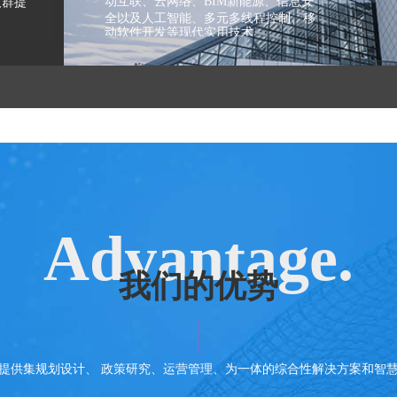
动互联、云网络、BIM
新能源、信息安
人群提
全以及人工智能、多元多线程控制、移
动软件开发等现代实用技术
Advantage.
我们的优势
提供集规划设计、 政策研究、运营管理、为一体的综合性解决方案和智