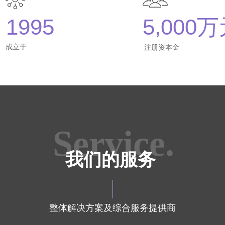
1995
5,000
成立于
注册资本金
Service.
我们的服务
整体解决方案及综合服务提供商