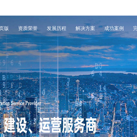
页版
资质荣誉
发展历程
解决方案
成功案例