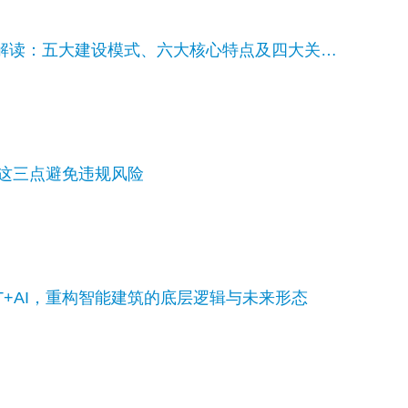
十五五低空经济基础设施解读：五大建设模式、六大核心特点及四大关键内容
好这三点避免违规风险
T+AI，重构智能建筑的底层逻辑与未来形态