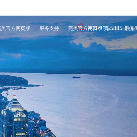
400-915-5885
完美官方网页版
服务支持
联系
完美官方网页版-完美（中国）