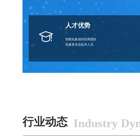
人才优势
智能化集成供应商团队
高素质专业技术人员
行业动态
Industry Dy