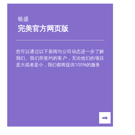
银盛
完美官方网页版
您可以通过以下新闻与公司动态进一步了解
我们。我们所签约的客户，无论他们的项目
是大或者是小，我们都将提供100%的服务
➡