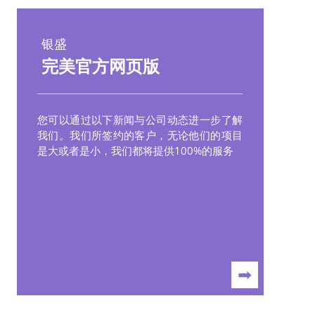
银盛
完美官方网页版
您可以通过以下新闻与公司动态进一步了解
我们。我们所签约的客户，无论他们的项目
是大或者是小，我们都将提供100%的服务
➡