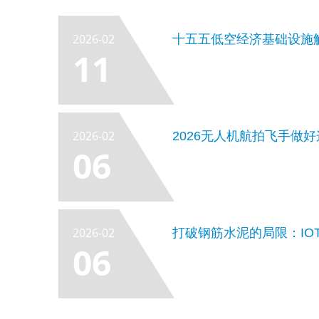
2026-02
11
2026-02
2026无人机航拍飞手做
06
2026-02
打破钢筋水泥的局限：IO
06