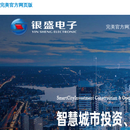
完美官方网页版
完美官方网