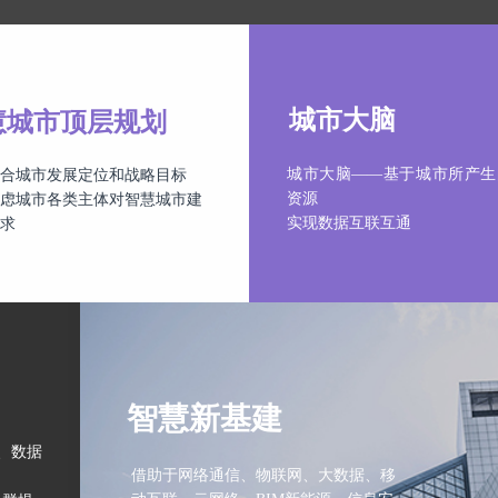
城市大脑
慧城市顶层规划
城市大脑——基于城市所产生
合城市发展定位和战略目标
资源
虑城市各类主体对智慧城市建
实现数据互联互通
求
智慧新基建
、数据
借助于网络通信、物联网、大数据、移