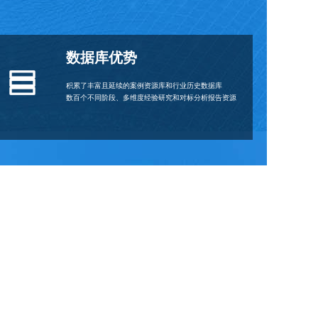
数据库优势
积累了丰富且延续的案例资源库和行业历史数据库
数百个不同阶段、多维度经验研究和对标分析报告资源