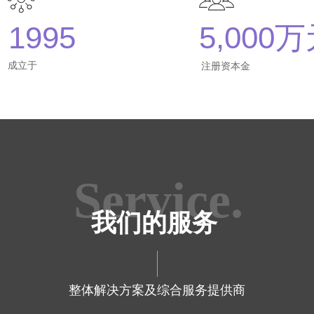
1995
5,000
成立于
注册资本金
Service.
我们的服务
整体解决方案及综合服务提供商