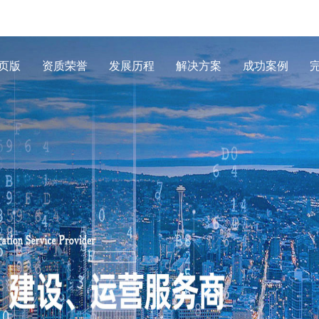
页版
资质荣誉
发展历程
解决方案
成功案例