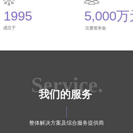
1995
5,000
成立于
注册资本金
Service.
我们的服务
整体解决方案及综合服务提供商