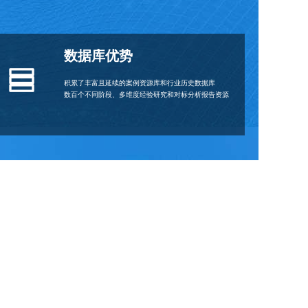
数据库优势
积累了丰富且延续的案例资源库和行业历史数据库
数百个不同阶段、多维度经验研究和对标分析报告资源