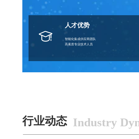
人才优势
智能化集成供应商团队
高素质专业技术人员
行业动态
Industry Dy