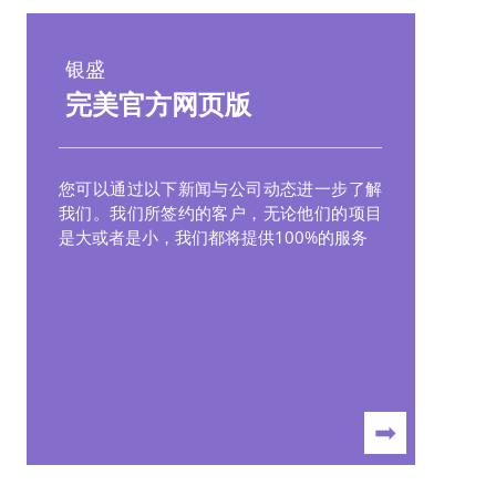
银盛
完美官方网页版
您可以通过以下新闻与公司动态进一步了解
我们。我们所签约的客户，无论他们的项目
是大或者是小，我们都将提供100%的服务
➡