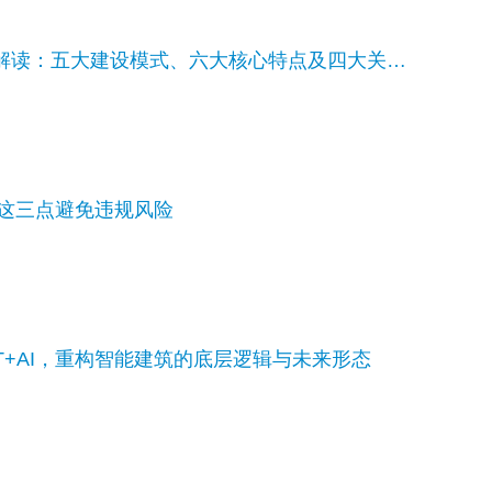
十五五低空经济基础设施解读：五大建设模式、六大核心特点及四大关键内容
好这三点避免违规风险
T+AI，重构智能建筑的底层逻辑与未来形态