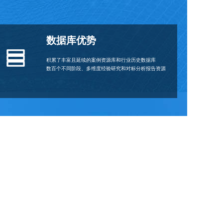
数据库优势
积累了丰富且延续的案例资源库和行业历史数据库
数百个不同阶段、多维度经验研究和对标分析报告资源