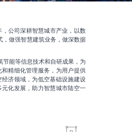
5年，公司深耕智慧城市产业，以数
模式，做强智慧建筑业务，做深数据
筑节能等信息技术和自研成果，为
化和精细化管理服务，为用户提供
空经济领域，为低空基础设施建设
多元化发展，助力智慧城市陆空一
。