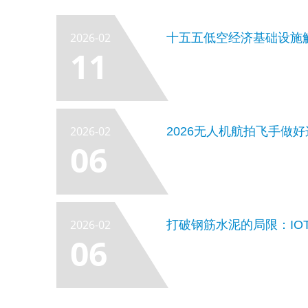
2026-02
11
2026-02
2026无人机航拍飞手做
06
2026-02
打破钢筋水泥的局限：IO
06