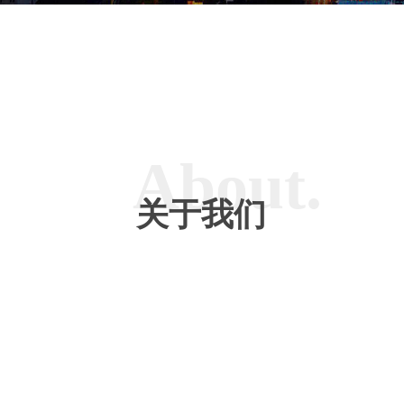
About.
关于我们