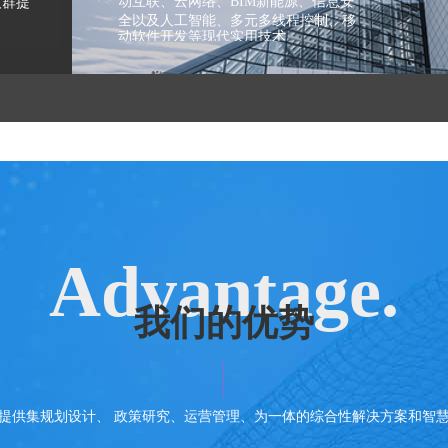
动互联、云网络、BIM
新能源、信息安
人群提
全以及人工智能、多元多线程控制、移
动软件开发等现代实用技术
Advantage.
我们的优势
提供集规划设计、 政策研究、运营管理、为一体的综合性解决方案和智