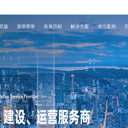
页版
资质荣誉
发展历程
解决方案
成功案例