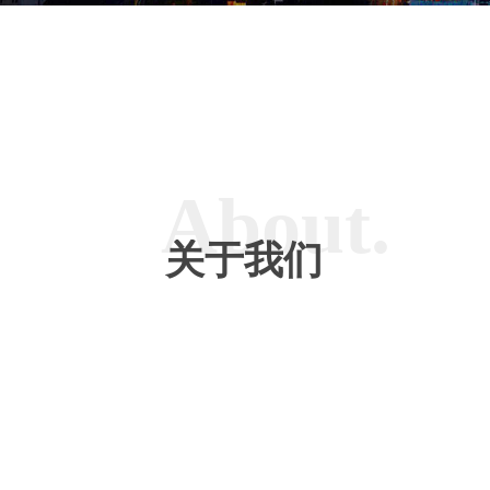
About.
关于我们