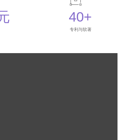
万元
40+
专利与软著