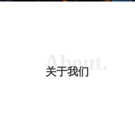
About.
关于我们