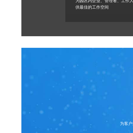
为园区内企业、管理者、工作
供最佳的工作空间
为客户