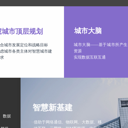
城市大脑
慧城市顶层规划
城市大脑——基于城市所产生
合城市发展定位和战略目标
资源
虑城市各类主体对智慧城市建
实现数据互联互通
求
智慧新基建
、数据
借助于网络通信、物联网、大数据、移