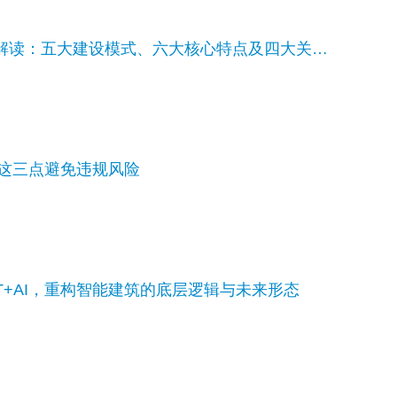
十五五低空经济基础设施解读：五大建设模式、六大核心特点及四大关键内容
好这三点避免违规风险
T+AI，重构智能建筑的底层逻辑与未来形态