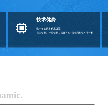
技术优势
数十年的技术积累沉淀
自主创新、持续创新，已拥有40+项专利和软件著作权
namic.