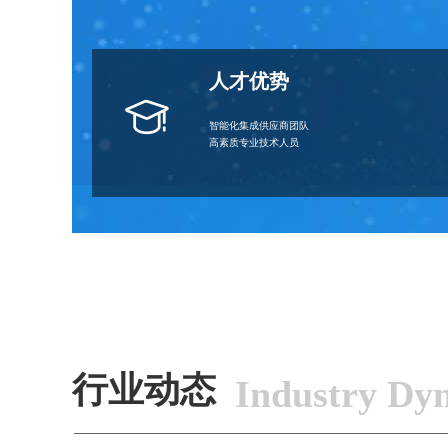
人才优势
智能化集成供应商团队
高素质专业技术人员
行业动态
Industry Dy