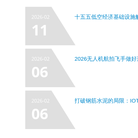
2026-02
11
2026-02
2026无人机航拍飞手做
06
2026-02
打破钢筋水泥的局限：IO
06