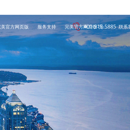
400-915-5885
完美官方网页版
服务支持
联系
完美官方网页版-完美（中国）