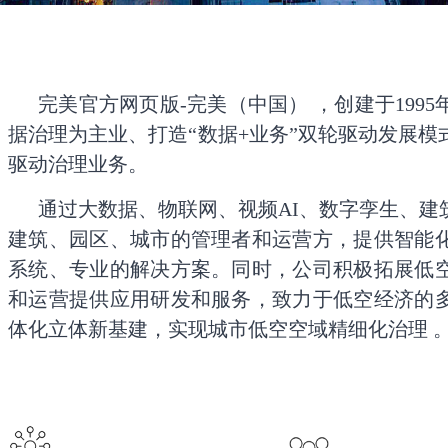
完美官方网页版-完美（中国） ，创建于199
据治理为主业、打造“数据+业务”双轮驱动发展
驱动治理业务。
通过大数据、物联网、视频AI、数字孪生、建
建筑、园区、城市的管理者和运营方，提供智能
系统、专业的解决方案。同时，公司积极拓展低
和运营提供应用研发和服务，致力于低空经济的
体化立体新基建，实现城市低空空域精细化治理 