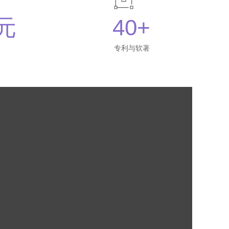
万元
40+
专利与软著