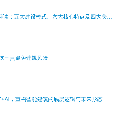
十五五低空经济基础设施解读：五大建设模式、六大核心特点及四大关键内容
好这三点避免违规风险
T+AI，重构智能建筑的底层逻辑与未来形态