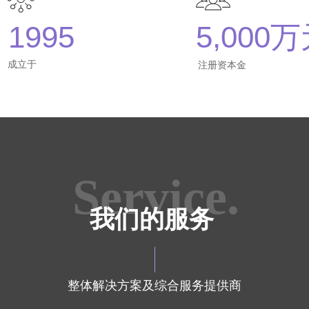
1995
5,000
成立于
注册资本金
Service.
我们的服务
整体解决方案及综合服务提供商