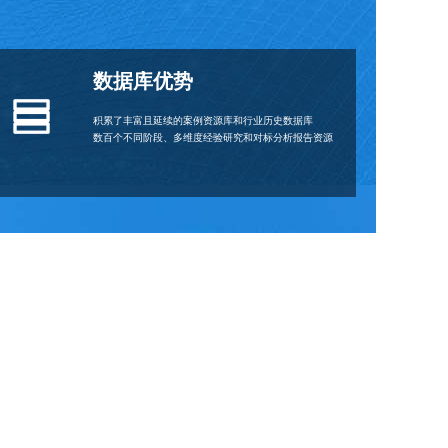
数据库优势
积累了丰富且延续的案例资源库和行业历史数据库
数百个不同阶段、多维度经验研究和对标分析报告资源