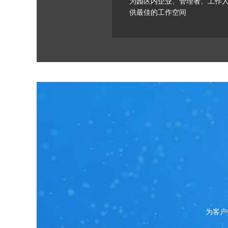
为园区内企业、管理者、工作
供最佳的工作空间
为客户