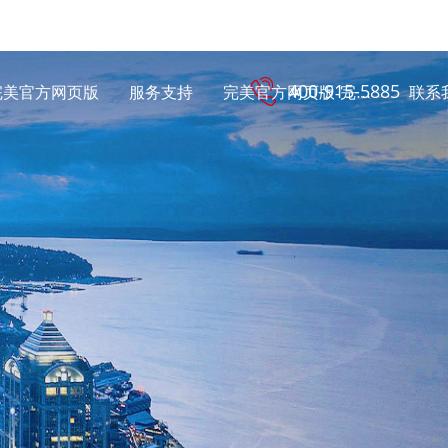
400-915-5885
完美官方网页版
服务支持
联系
完美官方网页版-完美（中国）