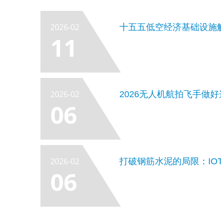
2026-02
11
2026-02
2026无人机航拍飞手做
06
2026-02
打破钢筋水泥的局限：IO
06