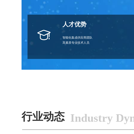
人才优势
智能化集成供应商团队
高素质专业技术人员
行业动态
Industry Dy