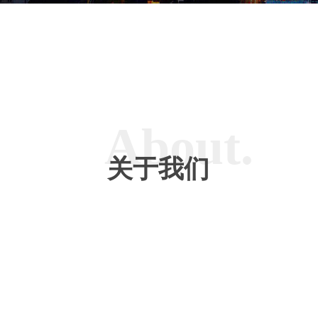
About.
关于我们