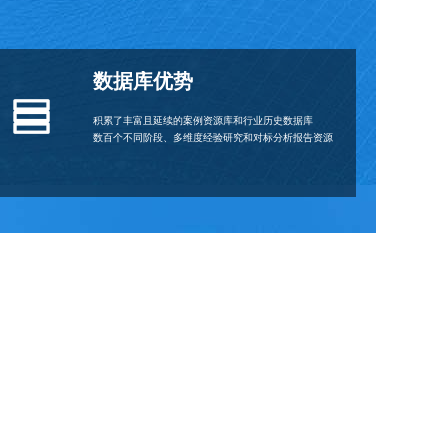
数据库优势
积累了丰富且延续的案例资源库和行业历史数据库
数百个不同阶段、多维度经验研究和对标分析报告资源