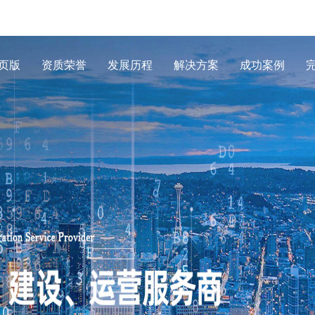
页版
资质荣誉
发展历程
解决方案
成功案例