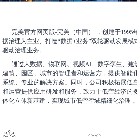
完美官方网页版-完美（中国） ，创建于199
据治理为主业、打造“数据+业务”双轮驱动发展
驱动治理业务。
通过大数据、物联网、视频AI、数字孪生、建
建筑、园区、城市的管理者和运营方，提供智能
系统、专业的解决方案。同时，公司积极拓展低
和运营提供应用研发和服务，致力于低空经济的
体化立体新基建，实现城市低空空域精细化治理 