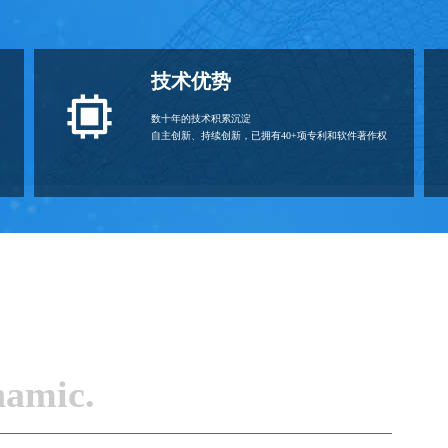
技术优势
数十年的技术积累沉淀
自主创新、持续创新，已拥有40+项专利和软件著作权
namic.