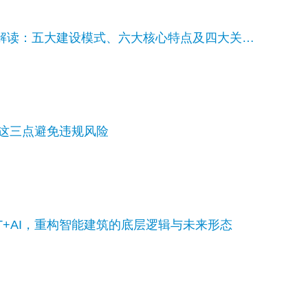
十五五低空经济基础设施解读：五大建设模式、六大核心特点及四大关键内容
好这三点避免违规风险
T+AI，重构智能建筑的底层逻辑与未来形态