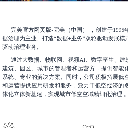
完美官方网页版-完美（中国） ，创建于199
据治理为主业、打造“数据+业务”双轮驱动发展
驱动治理业务。
通过大数据、物联网、视频AI、数字孪生、建
建筑、园区、城市的管理者和运营方，提供智能
系统、专业的解决方案。同时，公司积极拓展低
和运营提供应用研发和服务，致力于低空经济的
体化立体新基建，实现城市低空空域精细化治理 