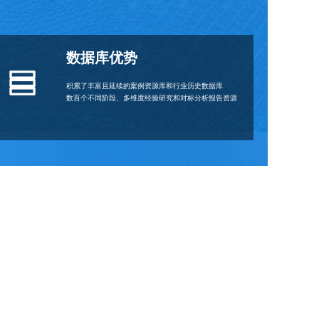
数据库优势
积累了丰富且延续的案例资源库和行业历史数据库
数百个不同阶段、多维度经验研究和对标分析报告资源