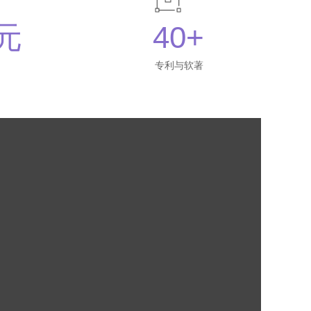
万元
40+
专利与软著