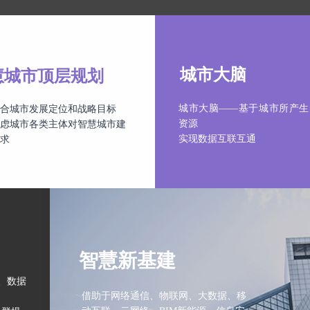
城市大脑
慧城市顶层规划
城市大脑——基于城市所产生
合城市发展定位和战略目标
资源
虑城市各类主体对智慧城市建
实现数据互联互通
求
智慧新基建
、数据
借助于网络通信、物联网、大数据、移