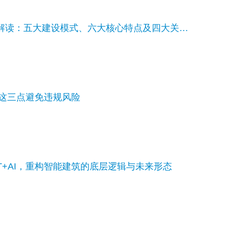
十五五低空经济基础设施解读：五大建设模式、六大核心特点及四大关键内容
好这三点避免违规风险
T+AI，重构智能建筑的底层逻辑与未来形态