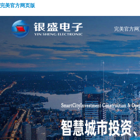
完美官方网页版
完美官方网