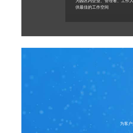
为园区内企业、管理者、工作
供最佳的工作空间
为客户