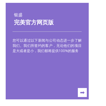
银盛
完美官方网页版
您可以通过以下新闻与公司动态进一步了解
我们。我们所签约的客户，无论他们的项目
是大或者是小，我们都将提供100%的服务
➡