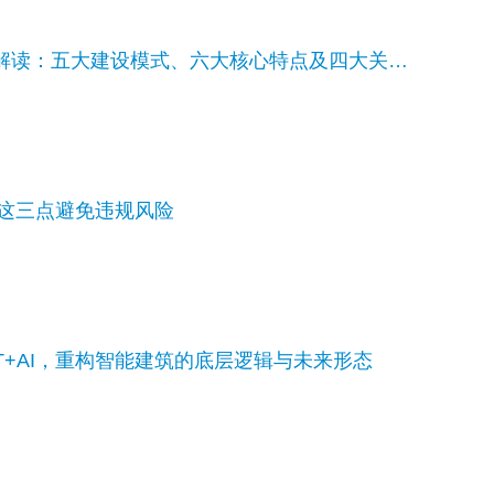
十五五低空经济基础设施解读：五大建设模式、六大核心特点及四大关键内容
好这三点避免违规风险
T+AI，重构智能建筑的底层逻辑与未来形态