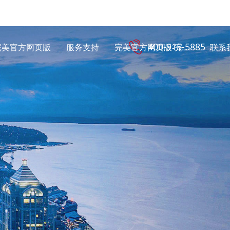
400-915-5885
完美官方网页版
服务支持
联系
完美官方网页版-完美（中国）