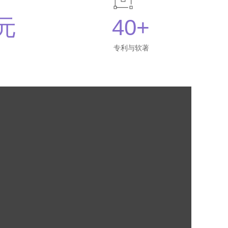
万元
40+
专利与软著