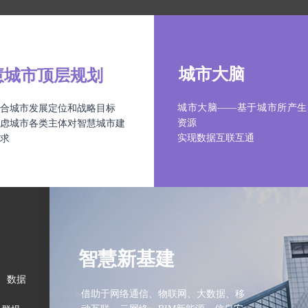
城市大脑
慧城市顶层规划
城市大脑——基于城市所产生
合城市发展定位和战略目标
资源
虑城市各类主体对智慧城市建
实现数据互联互通
求
智慧新基建
、数据
借助于网络通信、物联网、大数据、移