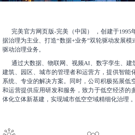
完美官方网页版-完美（中国） ，创建于199
据治理为主业、打造“数据+业务”双轮驱动发展
驱动治理业务。
通过大数据、物联网、视频AI、数字孪生、建
建筑、园区、城市的管理者和运营方，提供智能
系统、专业的解决方案。同时，公司积极拓展低
和运营提供应用研发和服务，致力于低空经济的
体化立体新基建，实现城市低空空域精细化治理 