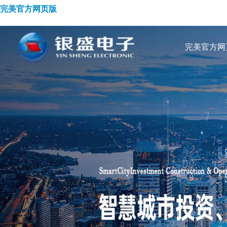
完美官方网页版
完美官方网