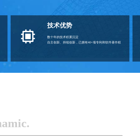
技术优势
数十年的技术积累沉淀
自主创新、持续创新，已拥有40+项专利和软件著作权
namic.