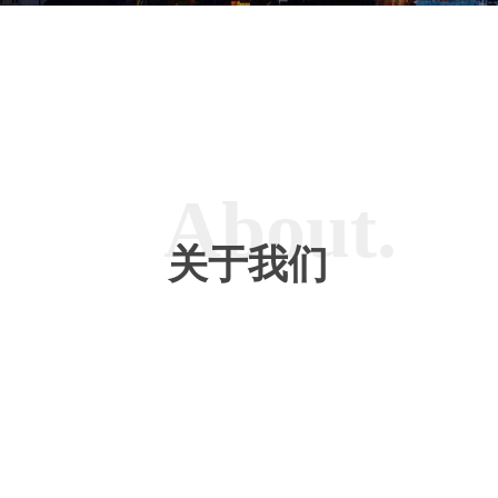
About.
关于我们