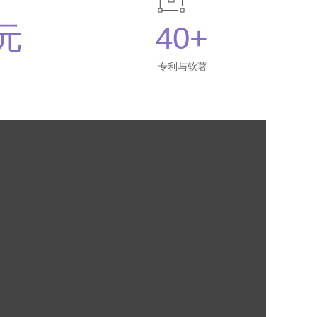
万元
40+
专利与软著