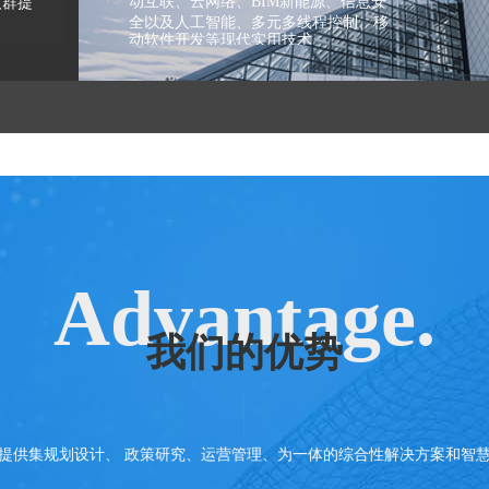
动互联、云网络、BIM
新能源、信息安
人群提
全以及人工智能、多元多线程控制、移
动软件开发等现代实用技术
Advantage.
我们的优势
提供集规划设计、 政策研究、运营管理、为一体的综合性解决方案和智