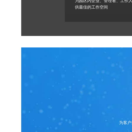
为园区内企业、管理者、工作
供最佳的工作空间
为客户