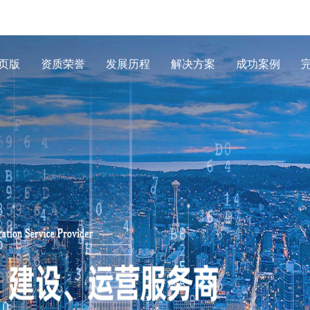
页版
资质荣誉
发展历程
解决方案
成功案例