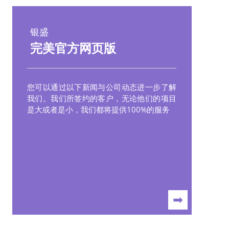
银盛
完美官方网页版
您可以通过以下新闻与公司动态进一步了解
我们。我们所签约的客户，无论他们的项目
是大或者是小，我们都将提供100%的服务
➡