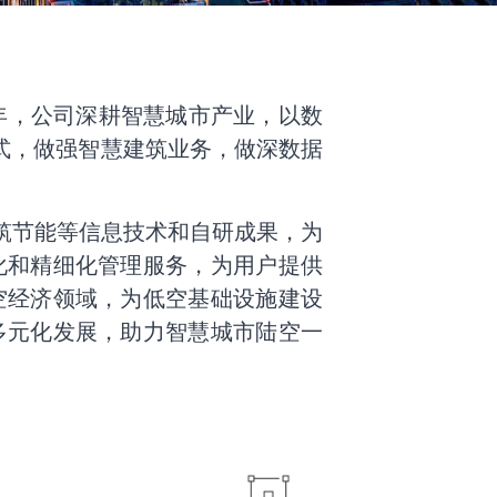
5年，公司深耕智慧城市产业，以数
模式，做强智慧建筑业务，做深数据
筑节能等信息技术和自研成果，为
化和精细化管理服务，为用户提供
空经济领域，为低空基础设施建设
多元化发展，助力智慧城市陆空一
。