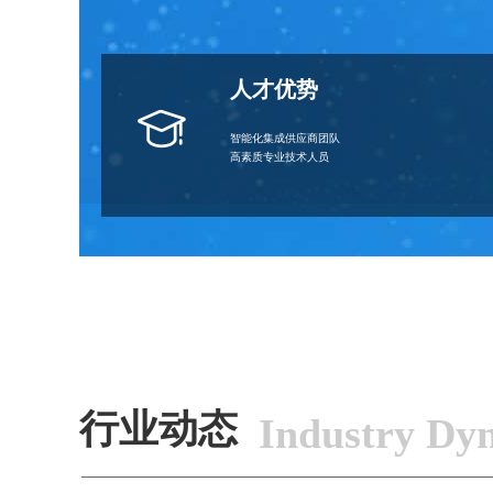
人才优势
智能化集成供应商团队
高素质专业技术人员
行业动态
Industry Dy