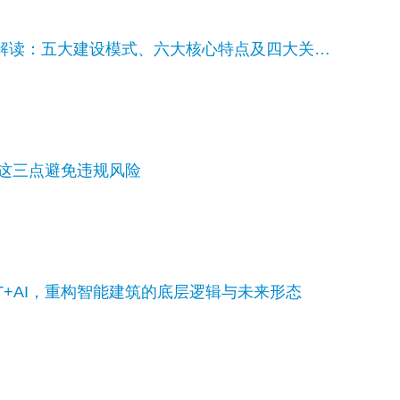
十五五低空经济基础设施解读：五大建设模式、六大核心特点及四大关键内容
好这三点避免违规风险
T+AI，重构智能建筑的底层逻辑与未来形态