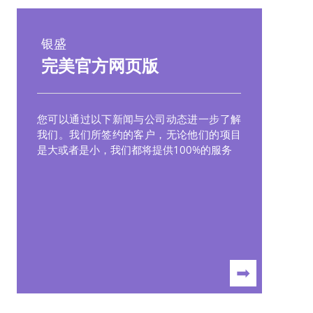
银盛
完美官方网页版
您可以通过以下新闻与公司动态进一步了解
我们。我们所签约的客户，无论他们的项目
是大或者是小，我们都将提供100%的服务
➡