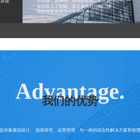
动互联、云网络、BIM
新能源、信息安
人群提
全以及人工智能、多元多线程控制、移
动软件开发等现代实用技术
Advantage.
我们的优势
提供集规划设计、 政策研究、运营管理、为一体的综合性解决方案和智