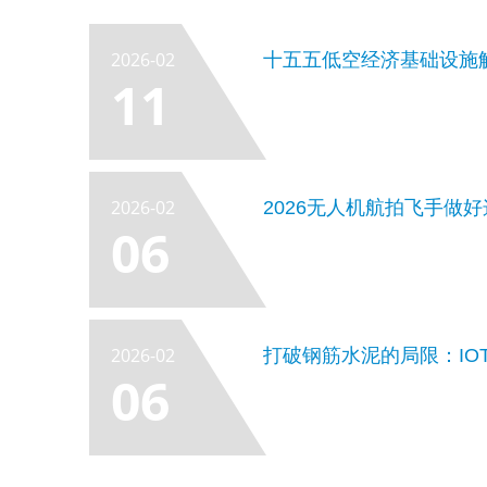
2026-02
11
2026-02
2026无人机航拍飞手做
06
2026-02
打破钢筋水泥的局限：IO
06