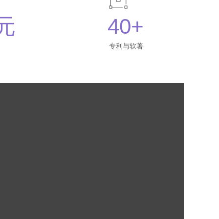
万元
40+
专利与软著