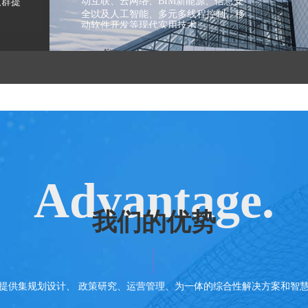
动互联、云网络、BIM
新能源、信息安
人群提
全以及人工智能、多元多线程控制、移
动软件开发等现代实用技术
Advantage.
我们的优势
提供集规划设计、 政策研究、运营管理、为一体的综合性解决方案和智