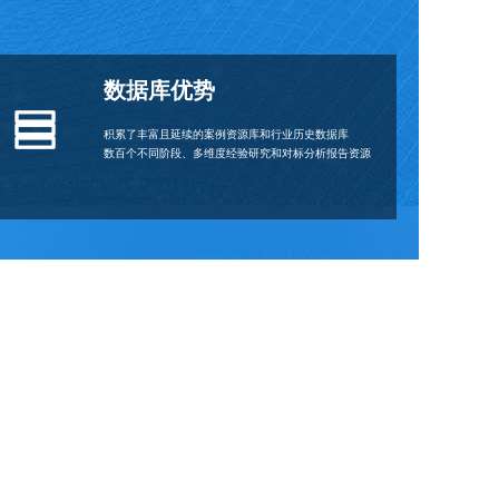
数据库优势
积累了丰富且延续的案例资源库和行业历史数据库
数百个不同阶段、多维度经验研究和对标分析报告资源