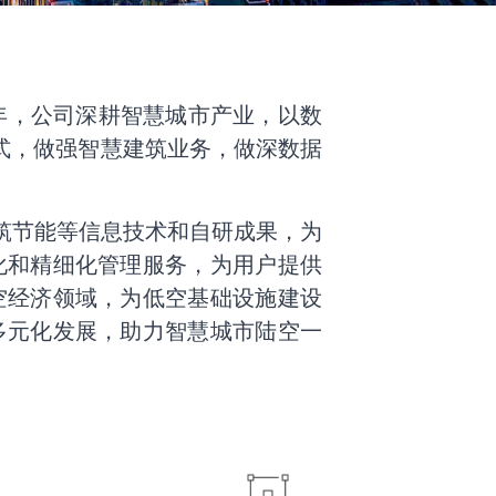
5年，公司深耕智慧城市产业，以数
模式，做强智慧建筑业务，做深数据
筑节能等信息技术和自研成果，为
化和精细化管理服务，为用户提供
空经济领域，为低空基础设施建设
多元化发展，助力智慧城市陆空一
。