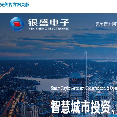
完美官方网页版
完美官方网