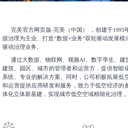
完美官方网页版-完美（中国） ，创建于199
据治理为主业、打造“数据+业务”双轮驱动发展
驱动治理业务。
通过大数据、物联网、视频AI、数字孪生、建
建筑、园区、城市的管理者和运营方，提供智能
系统、专业的解决方案。同时，公司积极拓展低
和运营提供应用研发和服务，致力于低空经济的
体化立体新基建，实现城市低空空域精细化治理 