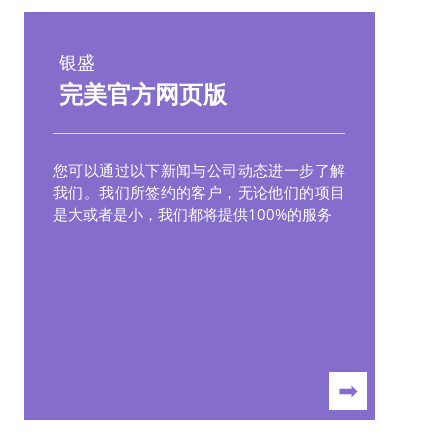
银盛
完美官方网页版
您可以通过以下新闻与公司动态进一步了解
我们。我们所签约的客户，无论他们的项目
是大或者是小，我们都将提供100%的服务
➡