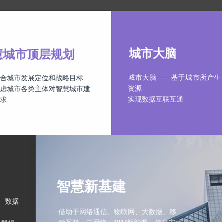
城市大脑
慧城市顶层规划
城市大脑——基于城市所产生
合城市发展定位和战略目标
资源
虑城市各类主体对智慧城市建
实现数据互联互通
求
智慧新基建
、数据
借助于网络通信、物联网、大数据、移