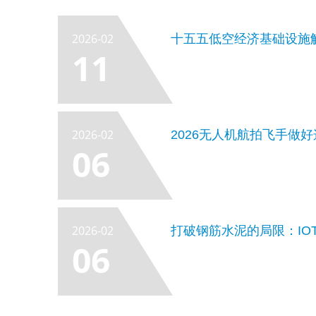
2026-02
11
2026-02
2026无人机航拍飞手做
06
2026-02
打破钢筋水泥的局限：IO
06