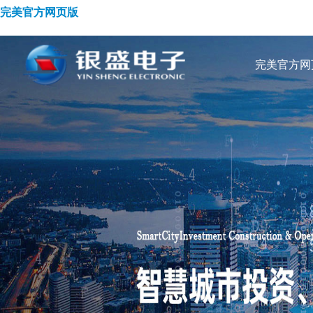
完美官方网页版
完美官方网