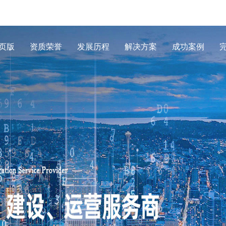
页版
资质荣誉
发展历程
解决方案
成功案例