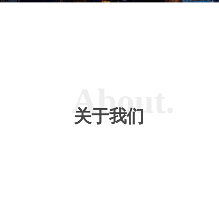
About.
关于我们