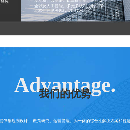
动互联、云网络、BIM
新能源、信息安
人群提
全以及人工智能、多元多线程控制、移
动软件开发等现代实用技术
Advantage.
我们的优势
提供集规划设计、 政策研究、运营管理、为一体的综合性解决方案和智