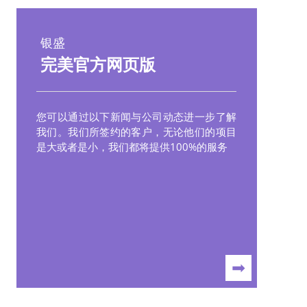
银盛
完美官方网页版
您可以通过以下新闻与公司动态进一步了解
我们。我们所签约的客户，无论他们的项目
是大或者是小，我们都将提供100%的服务
➡