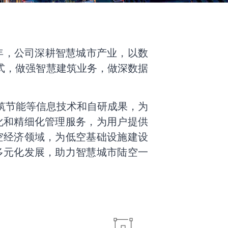
5年，公司深耕智慧城市产业，以数
模式，做强智慧建筑业务，做深数据
筑节能等信息技术和自研成果，为
化和精细化管理服务，为用户提供
空经济领域，为低空基础设施建设
多元化发展，助力智慧城市陆空一
。