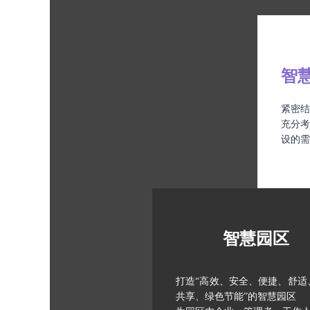
智
紧密结
充分考
设的需
智慧园区
打造“高效、安全、便捷、舒适
共享、绿色节能”的智慧园区