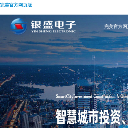
完美官方网页版
完美官方网