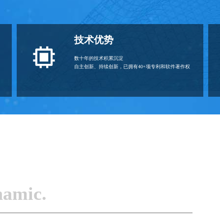
技术优势
数十年的技术积累沉淀
自主创新、持续创新，已拥有40+项专利和软件著作权
namic.