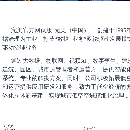
完美官方网页版-完美（中国） ，创建于199
据治理为主业、打造“数据+业务”双轮驱动发展
驱动治理业务。
通过大数据、物联网、视频AI、数字孪生、建
建筑、园区、城市的管理者和运营方，提供智能
系统、专业的解决方案。同时，公司积极拓展低
和运营提供应用研发和服务，致力于低空经济的
体化立体新基建，实现城市低空空域精细化治理 