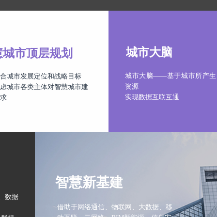
城市大脑
慧城市顶层规划
城市大脑——基于城市所产生
合城市发展定位和战略目标
资源
虑城市各类主体对智慧城市建
实现数据互联互通
求
智慧新基建
、数据
借助于网络通信、物联网、大数据、移