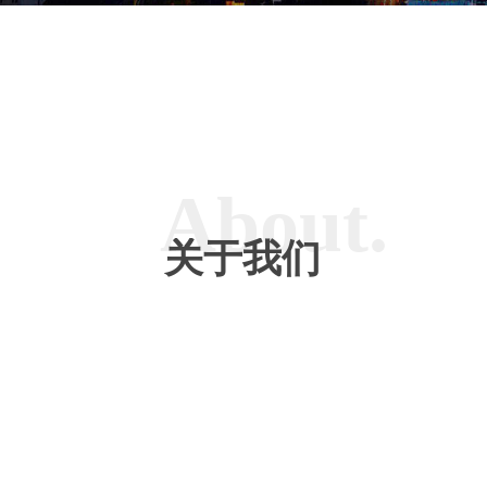
About.
关于我们