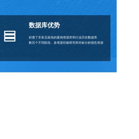
数据库优势
积累了丰富且延续的案例资源库和行业历史数据库
数百个不同阶段、多维度经验研究和对标分析报告资源