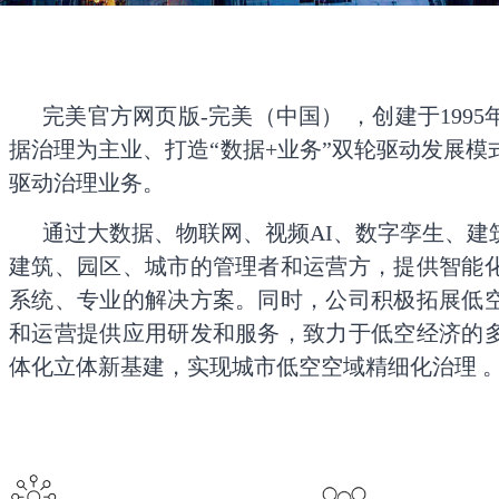
完美官方网页版-完美（中国） ，创建于199
据治理为主业、打造“数据+业务”双轮驱动发展
驱动治理业务。
通过大数据、物联网、视频AI、数字孪生、建
建筑、园区、城市的管理者和运营方，提供智能
系统、专业的解决方案。同时，公司积极拓展低
和运营提供应用研发和服务，致力于低空经济的
体化立体新基建，实现城市低空空域精细化治理 