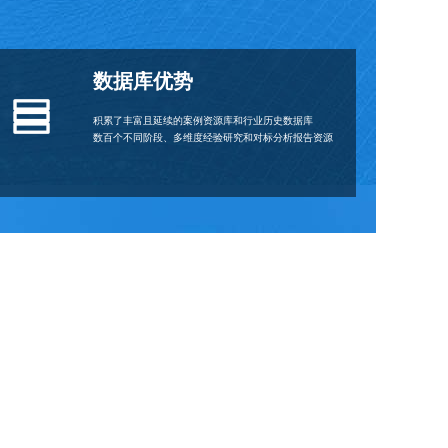
数据库优势
积累了丰富且延续的案例资源库和行业历史数据库
数百个不同阶段、多维度经验研究和对标分析报告资源