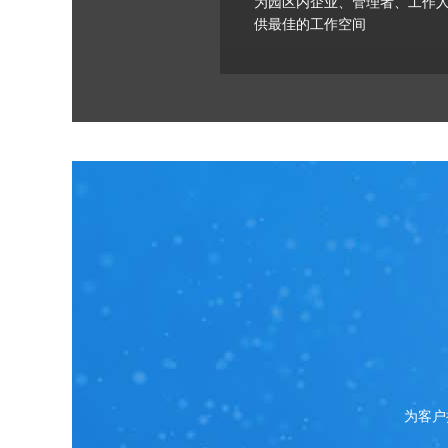
为园区内企业、管理者、工作
供最佳的工作空间
为客户