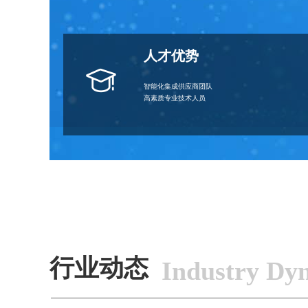
人才优势
智能化集成供应商团队
高素质专业技术人员
行业动态
Industry Dy