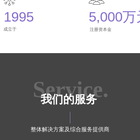
1995
5,000
成立于
注册资本金
Service.
我们的服务
整体解决方案及综合服务提供商