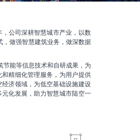
5年，公司深耕智慧城市产业，以数
模式，做强智慧建筑业务，做深数据
筑节能等信息技术和自研成果，为
化和精细化管理服务，为用户提供
空经济领域，为低空基础设施建设
多元化发展，助力智慧城市陆空一
。