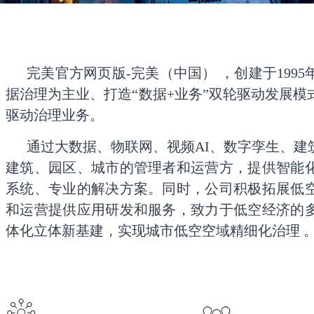
完美官方网页版-完美（中国） ，创建于199
据治理为主业、打造“数据+业务”双轮驱动发展
驱动治理业务。
通过大数据、物联网、视频AI、数字孪生、建
建筑、园区、城市的管理者和运营方，提供智能
系统、专业的解决方案。同时，公司积极拓展低
和运营提供应用研发和服务，致力于低空经济的
体化立体新基建，实现城市低空空域精细化治理 