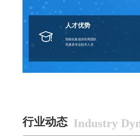
人才优势
智能化集成供应商团队
高素质专业技术人员
行业动态
Industry Dy