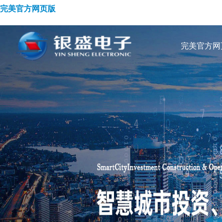
完美官方网页版
完美官方网