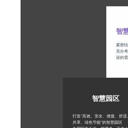
智
紧密结
充分考
设的需
智慧园区
打造“高效、安全、便捷、舒适
共享、绿色节能”的智慧园区