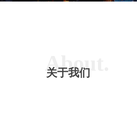
About.
关于我们