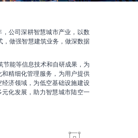
5年，公司深耕智慧城市产业，以数
模式，做强智慧建筑业务，做深数据
筑节能等信息技术和自研成果，为
化和精细化管理服务，为用户提供
空经济领域，为低空基础设施建设
多元化发展，助力智慧城市陆空一
。