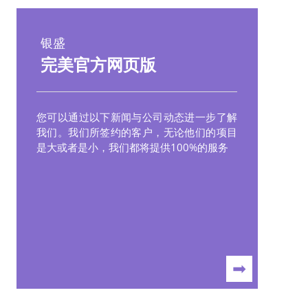
银盛
完美官方网页版
您可以通过以下新闻与公司动态进一步了解
我们。我们所签约的客户，无论他们的项目
是大或者是小，我们都将提供100%的服务
➡