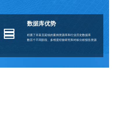
数据库优势
积累了丰富且延续的案例资源库和行业历史数据库
数百个不同阶段、多维度经验研究和对标分析报告资源