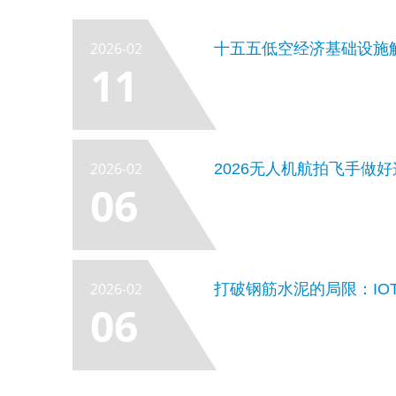
2026-02
11
2026-02
2026无人机航拍飞手做
06
2026-02
打破钢筋水泥的局限：IO
06