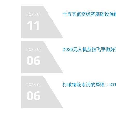
2026-02
11
2026-02
2026无人机航拍飞手做
06
2026-02
打破钢筋水泥的局限：IO
06