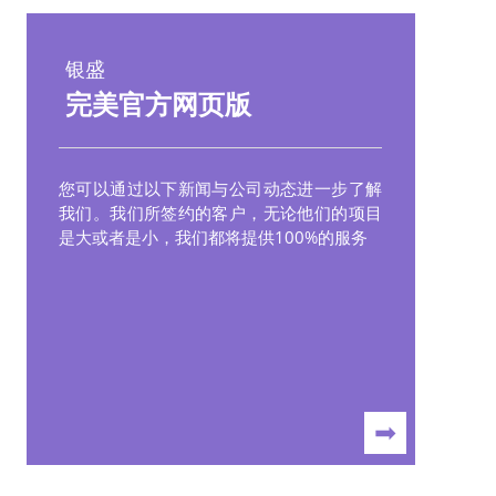
银盛
完美官方网页版
您可以通过以下新闻与公司动态进一步了解
我们。我们所签约的客户，无论他们的项目
是大或者是小，我们都将提供100%的服务
➡