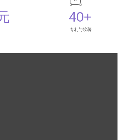
万元
40+
专利与软著