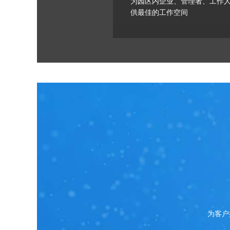
为园区内企业、管理者、工作
供最佳的工作空间
为客户