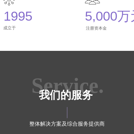
1995
5,000
成立于
注册资本金
Service.
我们的服务
整体解决方案及综合服务提供商