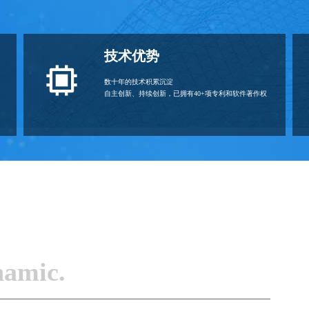
技术优势
数十年的技术积累沉淀
自主创新、持续创新，已拥有40+项专利和软件著作权
namic.