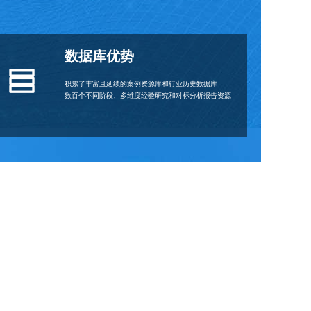
数据库优势
积累了丰富且延续的案例资源库和行业历史数据库
数百个不同阶段、多维度经验研究和对标分析报告资源