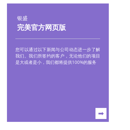
银盛
完美官方网页版
您可以通过以下新闻与公司动态进一步了解
我们。我们所签约的客户，无论他们的项目
是大或者是小，我们都将提供100%的服务
➡