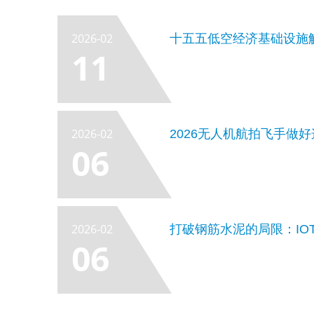
2026-02
11
2026-02
2026无人机航拍飞手做
06
2026-02
打破钢筋水泥的局限：IO
06