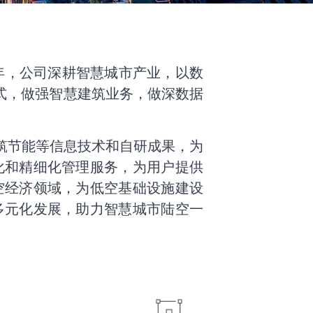
5年，公司深耕智慧城市产业，以数
模式，做强智慧建筑业务，做深数据
筑节能等信息技术和自研成果，为
化和精细化管理服务，为用户提供
空经济领域，为低空基础设施建设
多元化发展，助力智慧城市陆空一
。