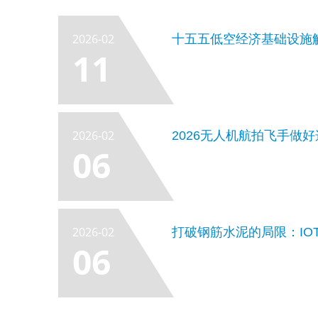
2026-02
11
2026-02
2026无人机航拍飞手做
06
2026-02
打破钢筋水泥的局限：IO
06