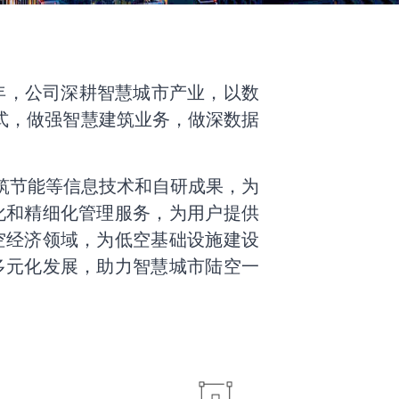
5年，公司深耕智慧城市产业，以数
模式，做强智慧建筑业务，做深数据
筑节能等信息技术和自研成果，为
化和精细化管理服务，为用户提供
空经济领域，为低空基础设施建设
多元化发展，助力智慧城市陆空一
。