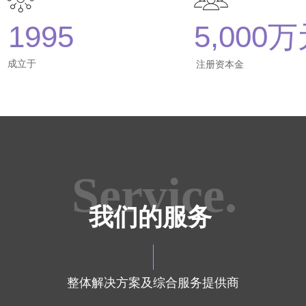
1995
5,000
成立于
注册资本金
Service.
我们的服务
整体解决方案及综合服务提供商