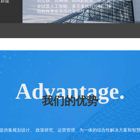
动互联、云网络、BIM
新能源、信息安
人群提
全以及人工智能、多元多线程控制、移
动软件开发等现代实用技术
Advantage.
我们的优势
提供集规划设计、 政策研究、运营管理、为一体的综合性解决方案和智