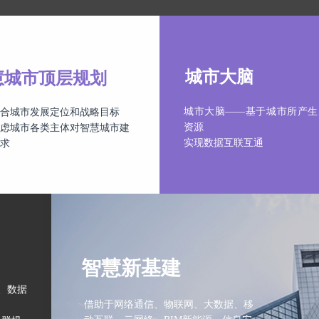
城市大脑
慧城市顶层规划
城市大脑——基于城市所产生
合城市发展定位和战略目标
资源
虑城市各类主体对智慧城市建
实现数据互联互通
求
智慧新基建
、数据
借助于网络通信、物联网、大数据、移