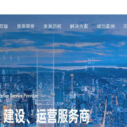
页版
资质荣誉
发展历程
解决方案
成功案例