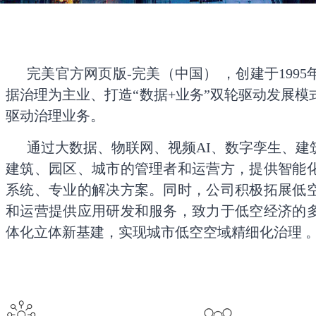
完美官方网页版-完美（中国） ，创建于199
据治理为主业、打造“数据+业务”双轮驱动发展
驱动治理业务。
通过大数据、物联网、视频AI、数字孪生、建
建筑、园区、城市的管理者和运营方，提供智能
系统、专业的解决方案。同时，公司积极拓展低
和运营提供应用研发和服务，致力于低空经济的
体化立体新基建，实现城市低空空域精细化治理 