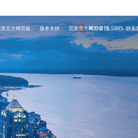
400-915-5885
完美官方网页版
服务支持
联系
完美官方网页版-完美（中国）