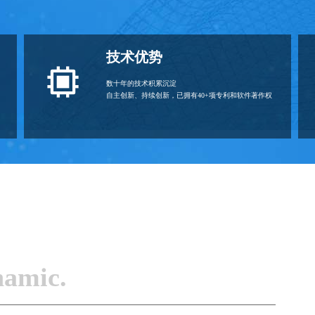
技术优势
数十年的技术积累沉淀
自主创新、持续创新，已拥有40+项专利和软件著作权
namic.