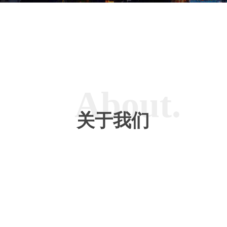
About.
关于我们