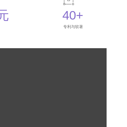
万元
40+
专利与软著