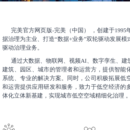
完美官方网页版-完美（中国） ，创建于199
据治理为主业、打造“数据+业务”双轮驱动发展
驱动治理业务。
通过大数据、物联网、视频AI、数字孪生、建
建筑、园区、城市的管理者和运营方，提供智能
系统、专业的解决方案。同时，公司积极拓展低
和运营提供应用研发和服务，致力于低空经济的
体化立体新基建，实现城市低空空域精细化治理 