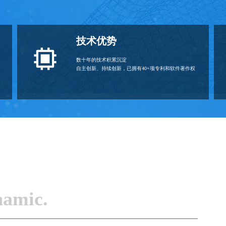
技术优势
数十年的技术积累沉淀
自主创新、持续创新，已拥有40+项专利和软件著作权
namic.