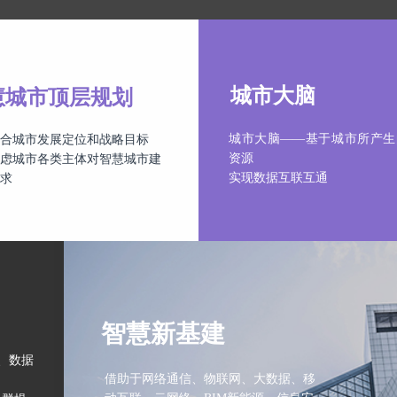
城市大脑
慧城市顶层规划
城市大脑——基于城市所产生
合城市发展定位和战略目标
资源
虑城市各类主体对智慧城市建
实现数据互联互通
求
智慧新基建
、数据
借助于网络通信、物联网、大数据、移