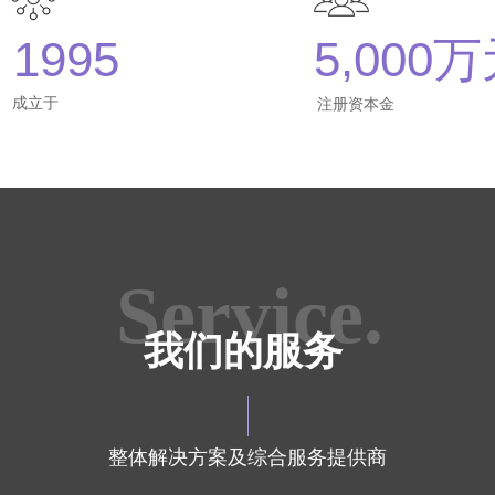
1995
5,000
成立于
注册资本金
Service.
我们的服务
整体解决方案及综合服务提供商