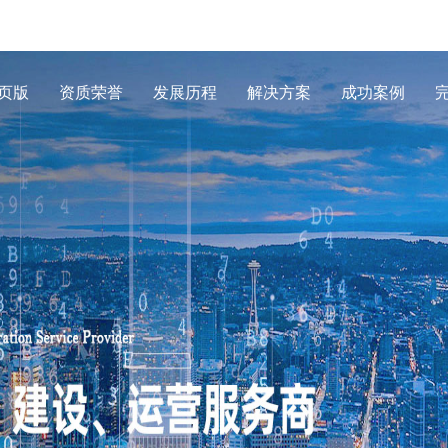
页版
资质荣誉
发展历程
解决方案
成功案例