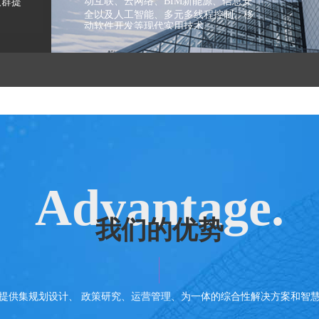
动互联、云网络、BIM
新能源、信息安
人群提
全以及人工智能、多元多线程控制、移
动软件开发等现代实用技术
Advantage.
我们的优势
提供集规划设计、 政策研究、运营管理、为一体的综合性解决方案和智