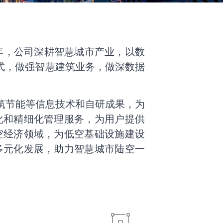
5年，公司深耕智慧城市产业，以数
模式，做强智慧建筑业务，做深数据
筑节能等信息技术和自研成果，为
化和精细化管理服务，为用户提供
空经济领域，为低空基础设施建设
多元化发展，助力智慧城市陆空一
。