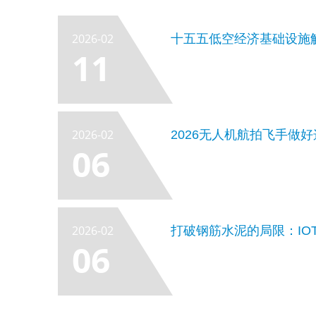
2026-02
11
2026-02
2026无人机航拍飞手做
06
2026-02
打破钢筋水泥的局限：IO
06