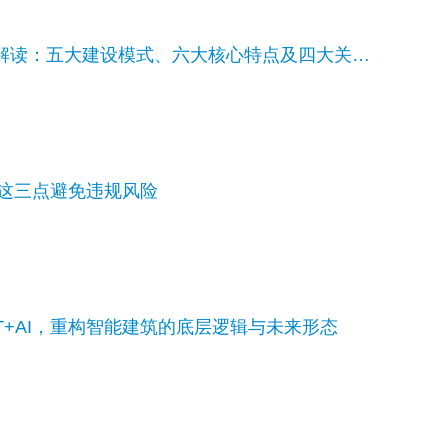
十五五低空经济基础设施解读：五大建设模式、六大核心特点及四大关键内容
好这三点避免违规风险
T+AI，重构智能建筑的底层逻辑与未来形态