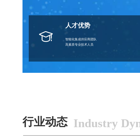
人才优势
智能化集成供应商团队
高素质专业技术人员
行业动态
Industry Dy