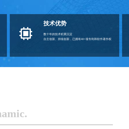
技术优势
数十年的技术积累沉淀
自主创新、持续创新，已拥有40+项专利和软件著作权
namic.