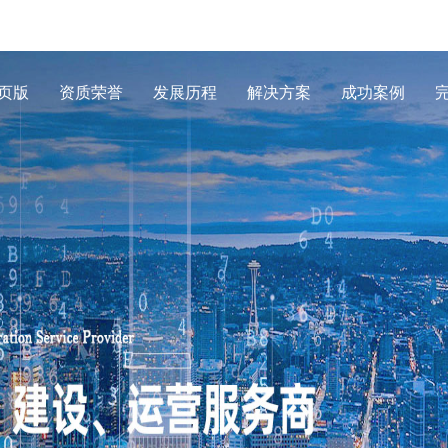
页版
资质荣誉
发展历程
解决方案
成功案例