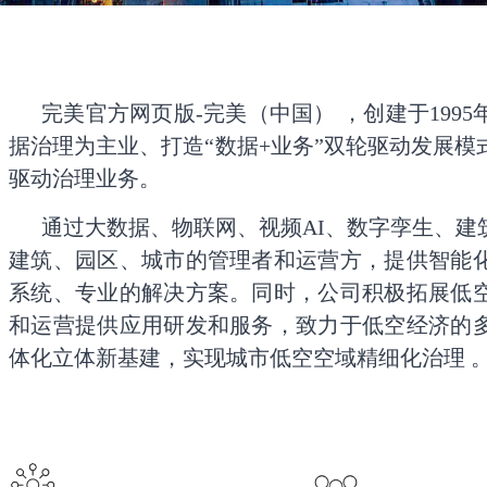
完美官方网页版-完美（中国） ，创建于199
据治理为主业、打造“数据+业务”双轮驱动发展
驱动治理业务。
通过大数据、物联网、视频AI、数字孪生、建
建筑、园区、城市的管理者和运营方，提供智能
系统、专业的解决方案。同时，公司积极拓展低
和运营提供应用研发和服务，致力于低空经济的
体化立体新基建，实现城市低空空域精细化治理 