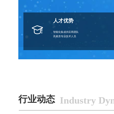
人才优势
智能化集成供应商团队
高素质专业技术人员
行业动态
Industry Dy