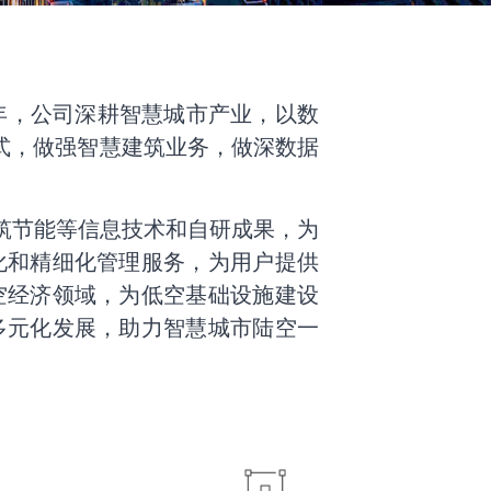
5年，公司深耕智慧城市产业，以数
模式，做强智慧建筑业务，做深数据
筑节能等信息技术和自研成果，为
化和精细化管理服务，为用户提供
空经济领域，为低空基础设施建设
多元化发展，助力智慧城市陆空一
。