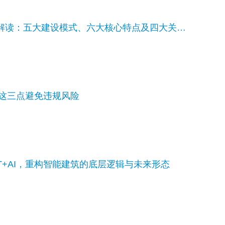
十五五低空经济基础设施解读：五大建设模式、六大核心特点及四大关键内容
好这三点避免违规风险
T+AI，重构智能建筑的底层逻辑与未来形态