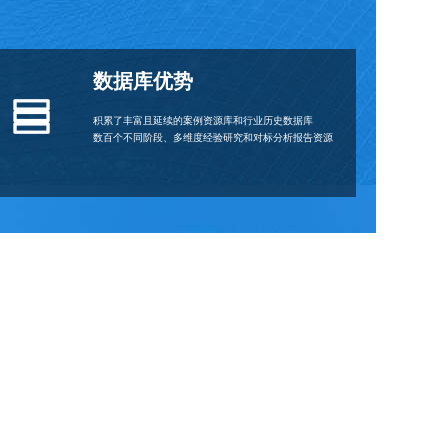
数据库优势
积累了丰富且延续的案例资源库和行业历史数据库
数百个不同阶段、多维度经验研究和对标分析报告资源