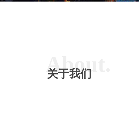
About.
关于我们