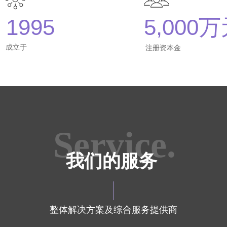
1995
5,000
成立于
注册资本金
Service.
我们的服务
整体解决方案及综合服务提供商