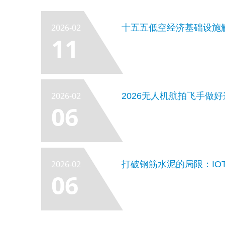
2026-02
11
2026-02
2026无人机航拍飞手做
06
2026-02
打破钢筋水泥的局限：IO
06