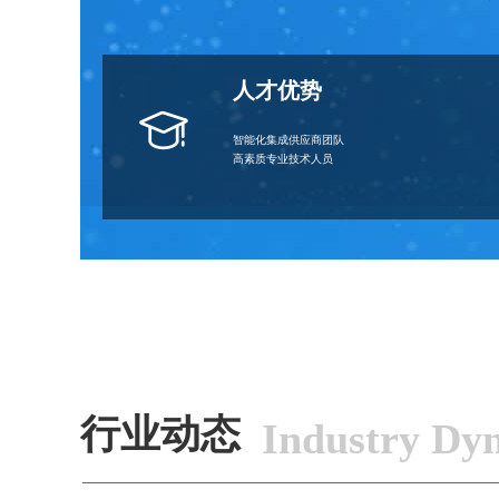
人才优势
智能化集成供应商团队
高素质专业技术人员
行业动态
Industry Dy