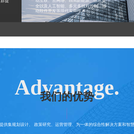
动互联、云网络、BIM
新能源、信息安
人群提
全以及人工智能、多元多线程控制、移
动软件开发等现代实用技术
Advantage.
我们的优势
提供集规划设计、 政策研究、运营管理、为一体的综合性解决方案和智