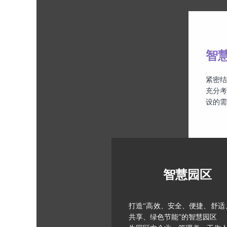
智
紧密结
充分考
设的需
智慧园区
打造“高效、安全、便捷、舒适
共享、绿色节能”的智慧园区