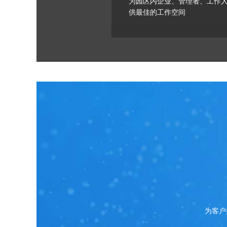
为园区内企业、管理者、工作
供最佳的工作空间
为客户