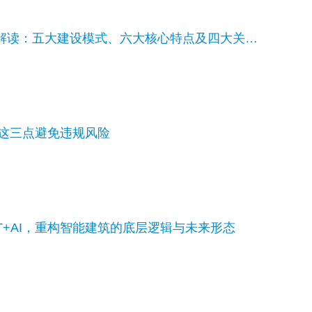
十五五低空经济基础设施解读：五大建设模式、六大核心特点及四大关键内容
好这三点避免违规风险
T+AI，重构智能建筑的底层逻辑与未来形态