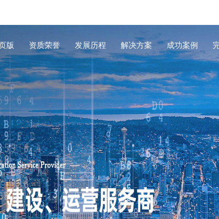
页版
资质荣誉
发展历程
解决方案
成功案例