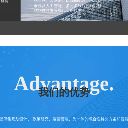
动互联、云网络、BIM
新能源、信息安
人群提
全以及人工智能、多元多线程控制、移
动软件开发等现代实用技术
Advantage.
我们的优势
提供集规划设计、 政策研究、运营管理、为一体的综合性解决方案和智