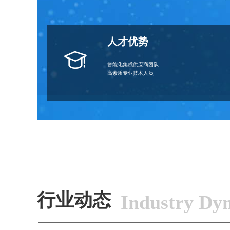
人才优势
智能化集成供应商团队
高素质专业技术人员
行业动态
Industry Dy