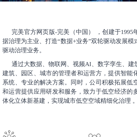
完美官方网页版-完美（中国） ，创建于199
据治理为主业、打造“数据+业务”双轮驱动发展
驱动治理业务。
通过大数据、物联网、视频AI、数字孪生、建
建筑、园区、城市的管理者和运营方，提供智能
系统、专业的解决方案。同时，公司积极拓展低
和运营提供应用研发和服务，致力于低空经济的
体化立体新基建，实现城市低空空域精细化治理 