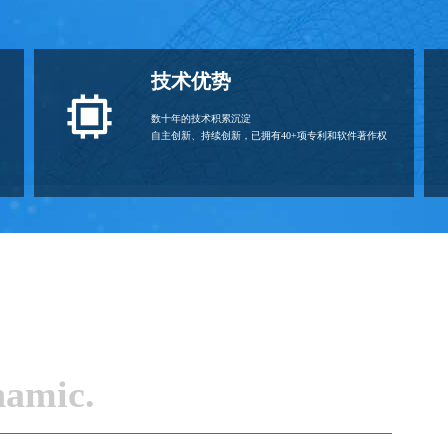
技术优势
数十年的技术积累沉淀
自主创新、持续创新，已拥有40+项专利和软件著作权
namic.