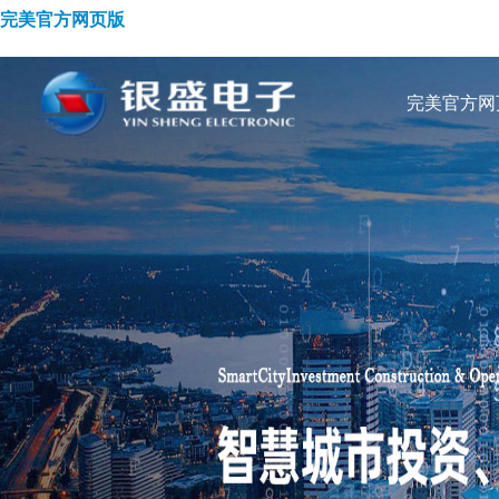
完美官方网页版
完美官方网