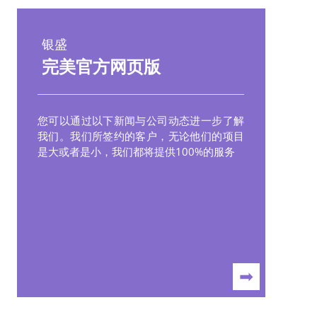
银盛
完美官方网页版
您可以通过以下新闻与公司动态进一步了解
我们。我们所签约的客户，无论他们的项目
是大或者是小，我们都将提供100%的服务
➡