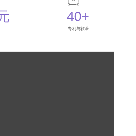
万元
40+
专利与软著