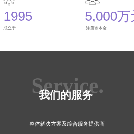
1995
5,000
成立于
注册资本金
Service.
我们的服务
整体解决方案及综合服务提供商