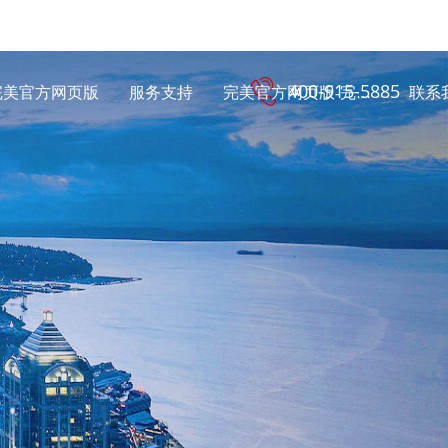
400-915-5885
完美官方网页版
服务支持
联系
完美官方网页版-完美（中国）