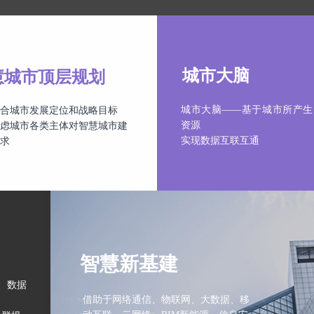
城市大脑
慧城市顶层规划
城市大脑——基于城市所产生
合城市发展定位和战略目标
资源
虑城市各类主体对智慧城市建
实现数据互联互通
求
智慧新基建
、数据
借助于网络通信、物联网、大数据、移