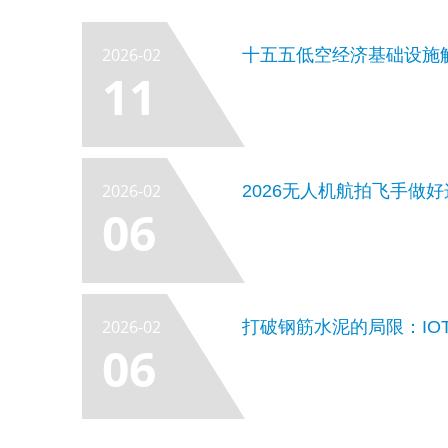
2026-02
11
2026-02
2026无人机航拍飞手做
06
2026-02
打破钢筋水泥的局限：IO
06