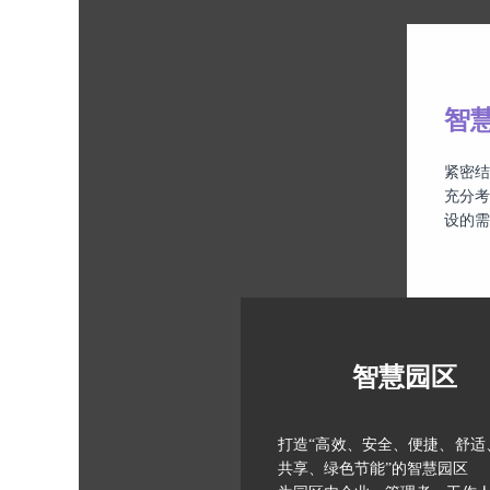
智
紧密结
充分考
设的需
智慧园区
打造“高效、安全、便捷、舒适
共享、绿色节能”的智慧园区