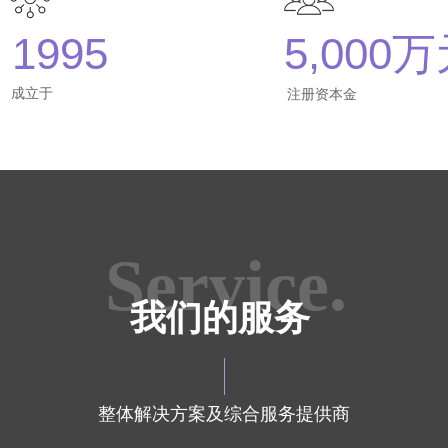
1995
5,000
成立于
注册资本金
Service.
我们的服务
整体解决方案及综合服务提供商