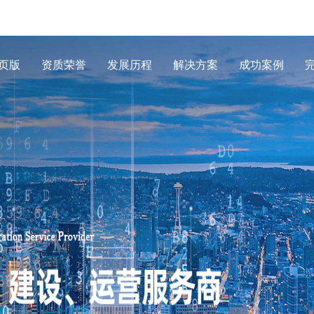
页版
资质荣誉
发展历程
解决方案
成功案例