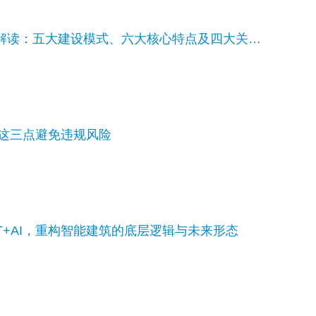
十五五低空经济基础设施解读：五大建设模式、六大核心特点及四大关键内容
好这三点避免违规风险
T+AI，重构智能建筑的底层逻辑与未来形态