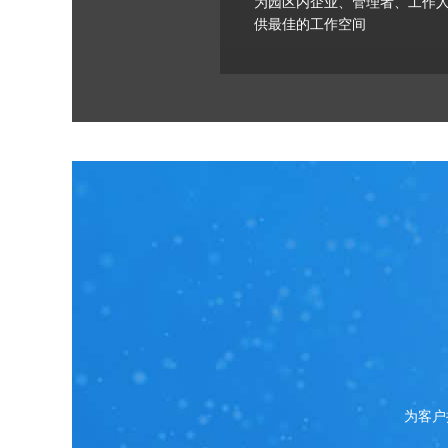
为园区内企业、管理者、工作
供最佳的工作空间
为客户