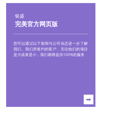
银盛
完美官方网页版
您可以通过以下新闻与公司动态进一步了解
我们。我们所签约的客户，无论他们的项目
是大或者是小，我们都将提供100%的服务
➡