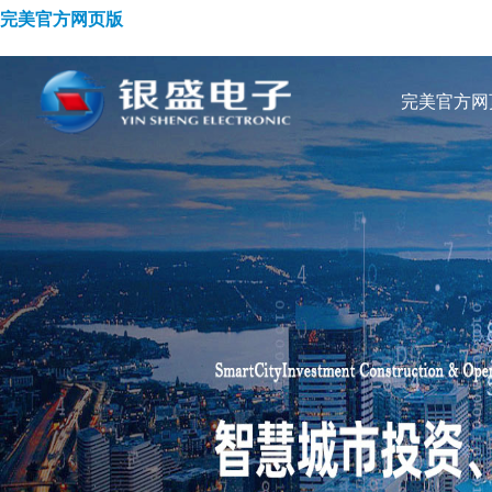
完美官方网页版
完美官方网