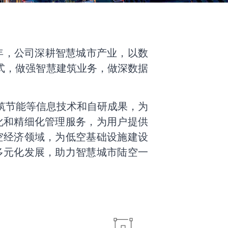
5年，公司深耕智慧城市产业，以数
模式，做强智慧建筑业务，做深数据
筑节能等信息技术和自研成果，为
化和精细化管理服务，为用户提供
空经济领域，为低空基础设施建设
多元化发展，助力智慧城市陆空一
。