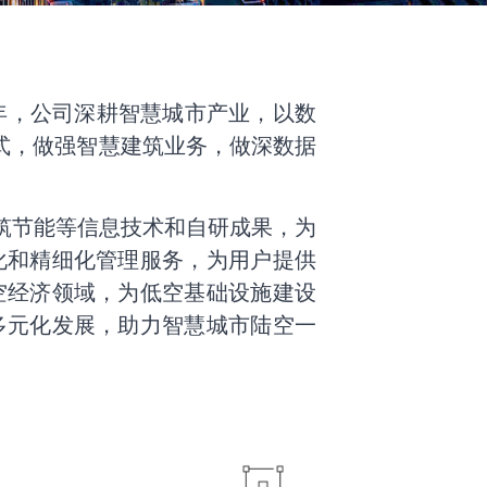
5年，公司深耕智慧城市产业，以数
模式，做强智慧建筑业务，做深数据
筑节能等信息技术和自研成果，为
化和精细化管理服务，为用户提供
空经济领域，为低空基础设施建设
多元化发展，助力智慧城市陆空一
。