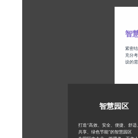
智
紧密结
充分考
设的需
智慧园区
打造“高效、安全、便捷、舒适
共享、绿色节能”的智慧园区