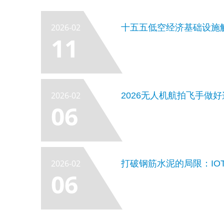
2026-02
11
2026-02
2026无人机航拍飞手做
06
2026-02
打破钢筋水泥的局限：IO
06