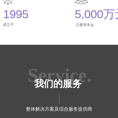
1995
5,000
成立于
注册资本金
Service.
我们的服务
整体解决方案及综合服务提供商