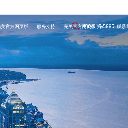
400-915-5885
完美官方网页版
服务支持
联系
完美官方网页版-完美（中国）