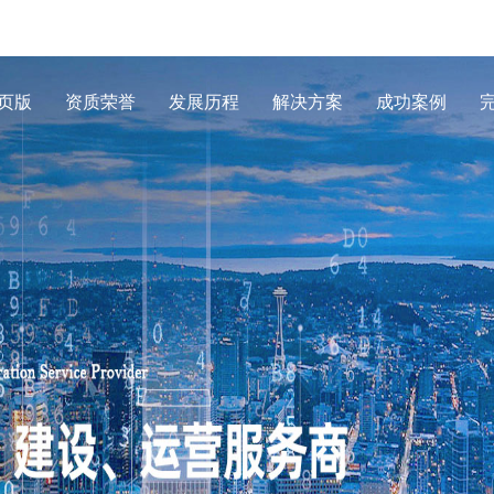
页版
资质荣誉
发展历程
解决方案
成功案例