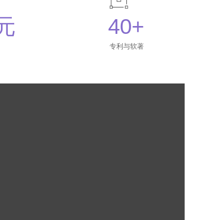
万元
40+
专利与软著