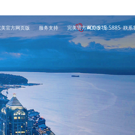
400-915-5885
完美官方网页版
服务支持
联系
完美官方网页版-完美（中国）