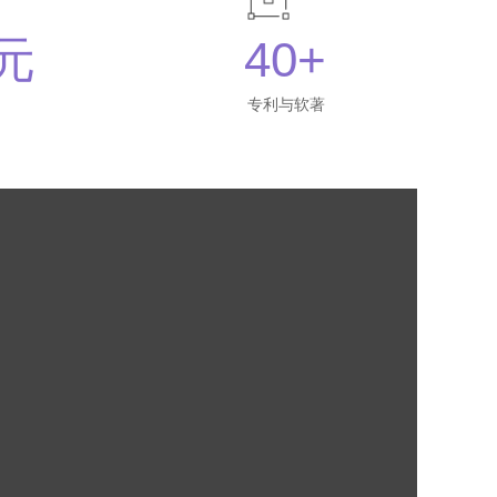
万元
40+
专利与软著