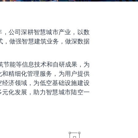
5年，公司深耕智慧城市产业，以数
模式，做强智慧建筑业务，做深数据
筑节能等信息技术和自研成果，为
化和精细化管理服务，为用户提供
空经济领域，为低空基础设施建设
多元化发展，助力智慧城市陆空一
。