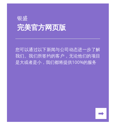
银盛
完美官方网页版
您可以通过以下新闻与公司动态进一步了解
我们。我们所签约的客户，无论他们的项目
是大或者是小，我们都将提供100%的服务
➡