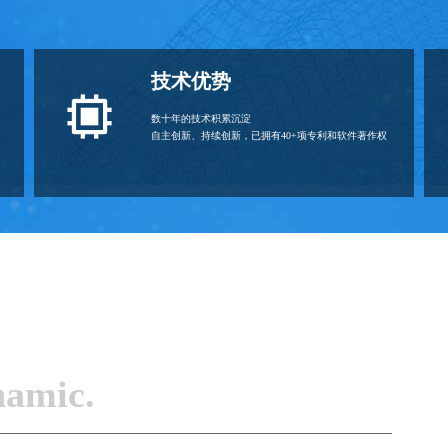
技术优势
数十年的技术积累沉淀
自主创新、持续创新，已拥有40+项专利和软件著作权
namic.