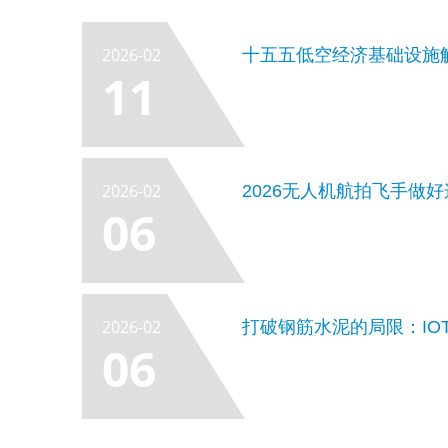
2026-02
11
2026-02
2026无人机航拍飞手做
06
2026-02
打破钢筋水泥的局限：IO
06