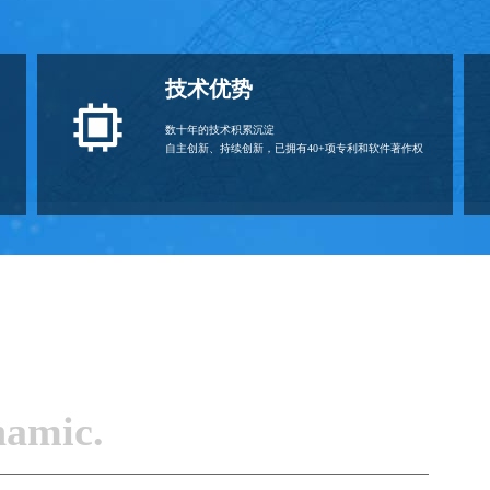
技术优势
数十年的技术积累沉淀
自主创新、持续创新，已拥有40+项专利和软件著作权
namic.