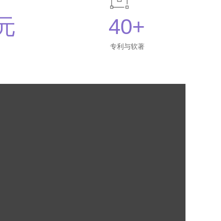
万元
40+
专利与软著