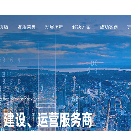
页版
资质荣誉
发展历程
解决方案
成功案例