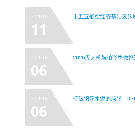
2026-02
11
2026-02
2026无人机航拍飞手做
06
2026-02
打破钢筋水泥的局限：IO
06