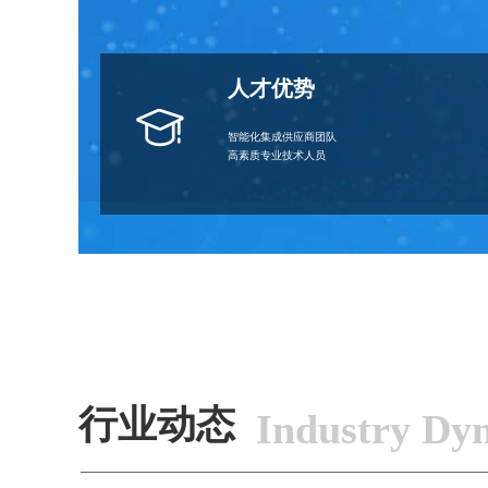
人才优势
智能化集成供应商团队
高素质专业技术人员
行业动态
Industry Dy