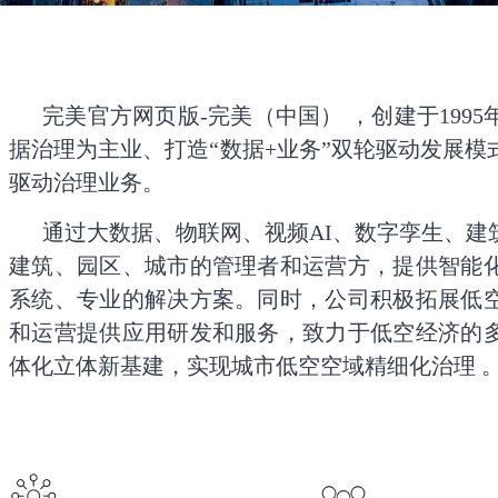
完美官方网页版-完美（中国） ，创建于199
据治理为主业、打造“数据+业务”双轮驱动发展
驱动治理业务。
通过大数据、物联网、视频AI、数字孪生、建
建筑、园区、城市的管理者和运营方，提供智能
系统、专业的解决方案。同时，公司积极拓展低
和运营提供应用研发和服务，致力于低空经济的
体化立体新基建，实现城市低空空域精细化治理 