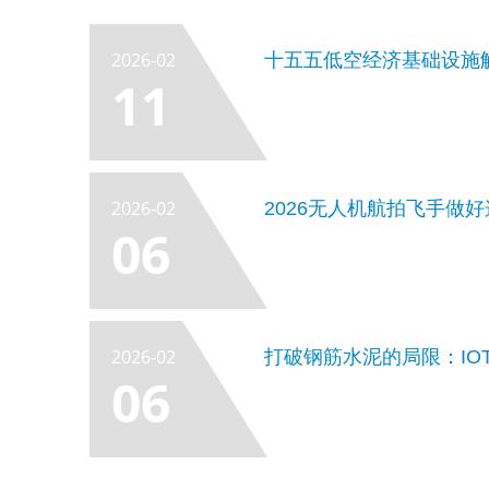
2026-02
11
2026-02
2026无人机航拍飞手做
06
2026-02
打破钢筋水泥的局限：IO
06