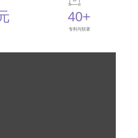
万元
40+
专利与软著