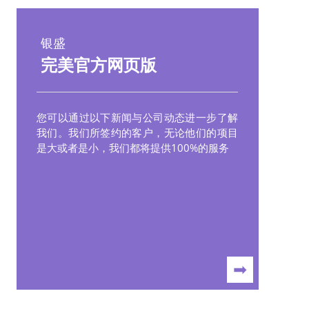
银盛
完美官方网页版
您可以通过以下新闻与公司动态进一步了解
我们。我们所签约的客户，无论他们的项目
是大或者是小，我们都将提供100%的服务
➡