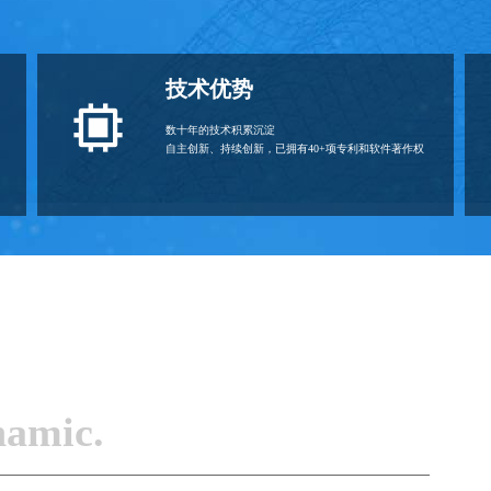
技术优势
数十年的技术积累沉淀
自主创新、持续创新，已拥有40+项专利和软件著作权
namic.