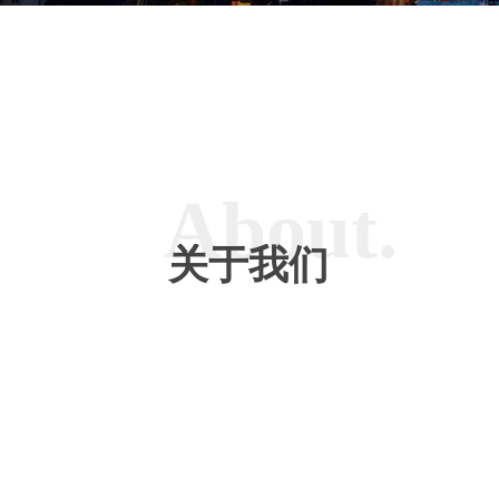
About.
关于我们