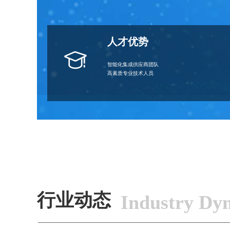
人才优势
智能化集成供应商团队
高素质专业技术人员
行业动态
Industry Dy