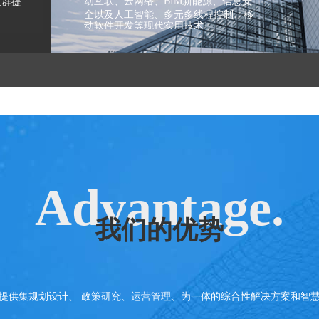
动互联、云网络、BIM
新能源、信息安
人群提
全以及人工智能、多元多线程控制、移
动软件开发等现代实用技术
Advantage.
我们的优势
提供集规划设计、 政策研究、运营管理、为一体的综合性解决方案和智