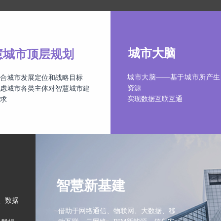
城市大脑
慧城市顶层规划
城市大脑——基于城市所产生
合城市发展定位和战略目标
资源
虑城市各类主体对智慧城市建
实现数据互联互通
求
智慧新基建
、数据
借助于网络通信、物联网、大数据、移