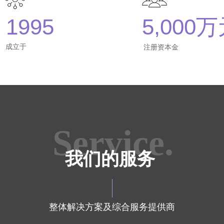
1995
5,000
成立于
注册资本金
Service.
我们的服务
整体解决方案及综合服务提供商