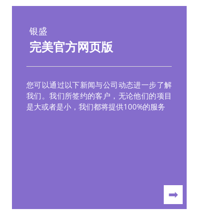
银盛
完美官方网页版
您可以通过以下新闻与公司动态进一步了解
我们。我们所签约的客户，无论他们的项目
是大或者是小，我们都将提供100%的服务
➡