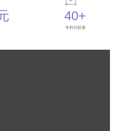
万元
40+
专利与软著