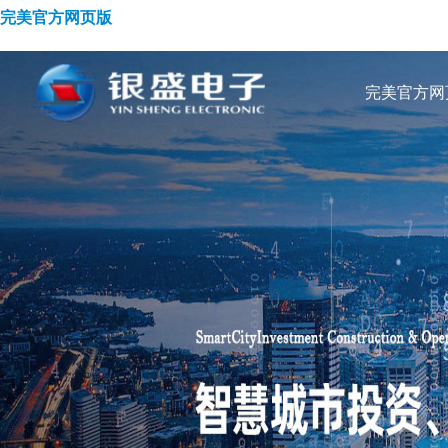
完美官方网页版
完美官方网