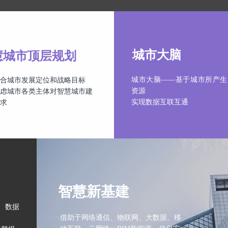
城市大脑
慧城市顶层规划
城市大脑——基于城市所产生
合城市发展定位和战略目标
资源
虑城市各类主体对智慧城市建
实现数据互联互通
求
智慧新基建
、数据
借助于网络通信、物联网、大数据、移