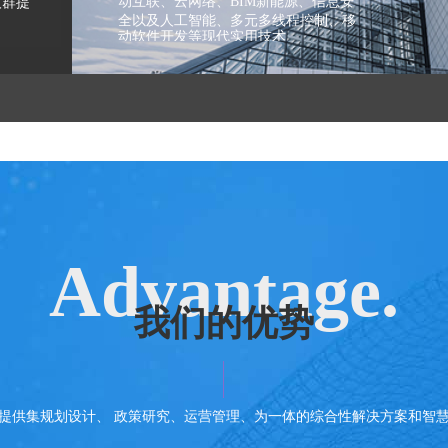
动互联、云网络、BIM
新能源、信息安
人群提
全以及人工智能、多元多线程控制、移
动软件开发等现代实用技术
Advantage.
我们的优势
提供集规划设计、 政策研究、运营管理、为一体的综合性解决方案和智