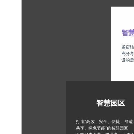
智
紧密结
充分考
设的需
智慧园区
打造“高效、安全、便捷、舒适
共享、绿色节能”的智慧园区