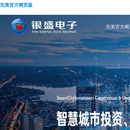
完美官方网页版
完美官方网