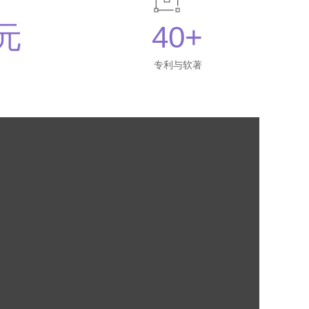
万元
40+
专利与软著