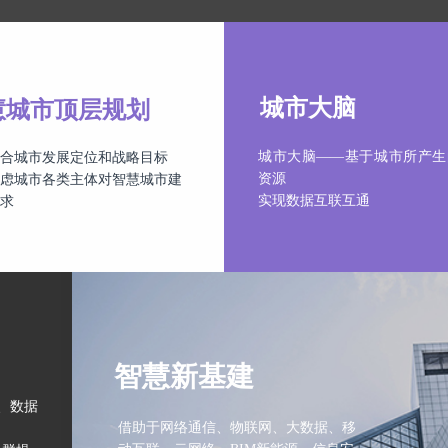
城市大脑
慧城市顶层规划
城市大脑——基于城市所产生
合城市发展定位和战略目标
资源
虑城市各类主体对智慧城市建
实现数据互联互通
求
智慧新基建
、数据
借助于网络通信、物联网、大数据、移