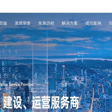
页版
资质荣誉
发展历程
解决方案
成功案例