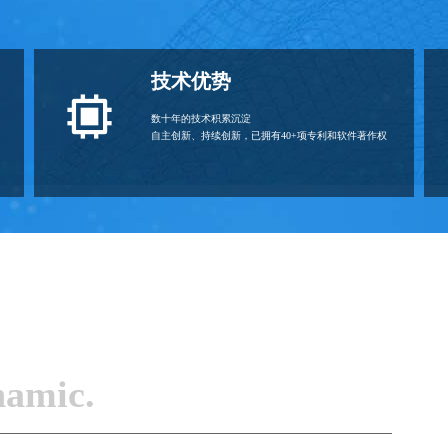
技术优势
数十年的技术积累沉淀
自主创新、持续创新，已拥有40+项专利和软件著作权
namic.