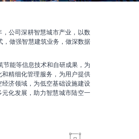
5年，公司深耕智慧城市产业，以数
模式，做强智慧建筑业务，做深数据
筑节能等信息技术和自研成果，为
化和精细化管理服务，为用户提供
空经济领域，为低空基础设施建设
多元化发展，助力智慧城市陆空一
。