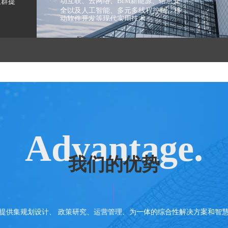
动互联、云网络、BIM
新能源、信息安
人群提
全以及人工智能、多元多线程控制、移
动软件开发等现代实用技术
Advantage.
我们的优势
提供集规划设计、 政策研究、运营管理、为一体的综合性解决方案和智