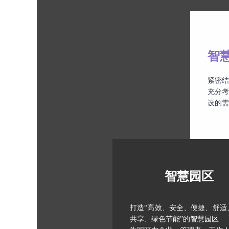
智
紧密结
充分考
设的需
智慧园区
打造“高效、安全、便捷、舒适
共享、绿色节能”的智慧园区