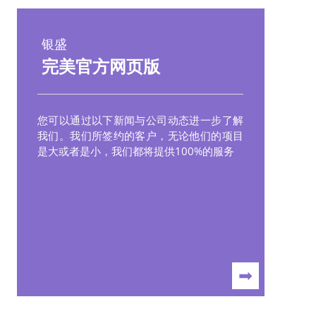
银盛
完美官方网页版
您可以通过以下新闻与公司动态进一步了解
我们。我们所签约的客户，无论他们的项目
是大或者是小，我们都将提供100%的服务
➡