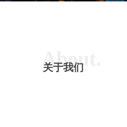
About.
关于我们