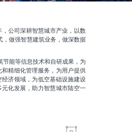
5年，公司深耕智慧城市产业，以数
模式，做强智慧建筑业务，做深数据
筑节能等信息技术和自研成果，为
化和精细化管理服务，为用户提供
空经济领域，为低空基础设施建设
多元化发展，助力智慧城市陆空一
。