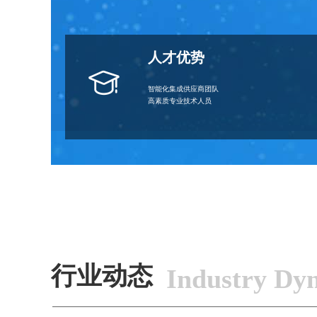
人才优势
智能化集成供应商团队
高素质专业技术人员
行业动态
Industry Dy