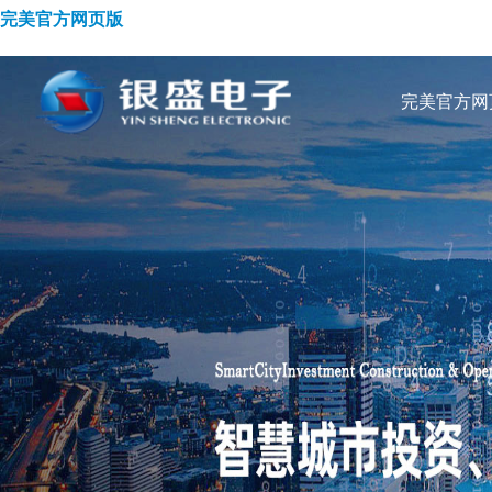
完美官方网页版
完美官方网