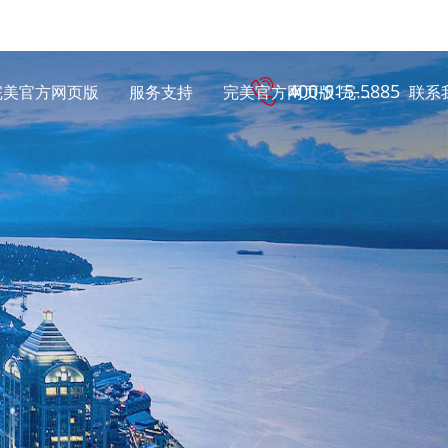
400-915-5885
完美官方网页版
服务支持
联系
完美官方网页版-完美（中国）