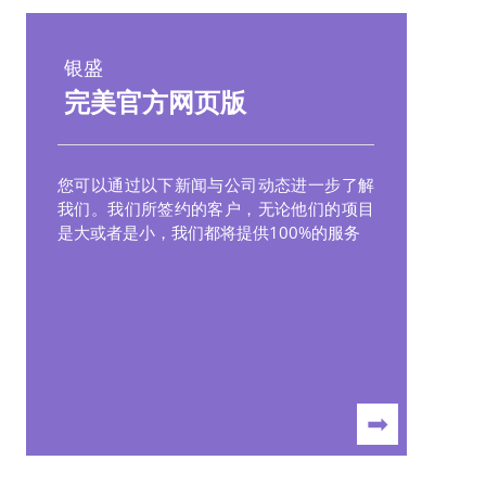
银盛
完美官方网页版
您可以通过以下新闻与公司动态进一步了解
我们。我们所签约的客户，无论他们的项目
是大或者是小，我们都将提供100%的服务
➡