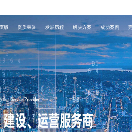
页版
资质荣誉
发展历程
解决方案
成功案例