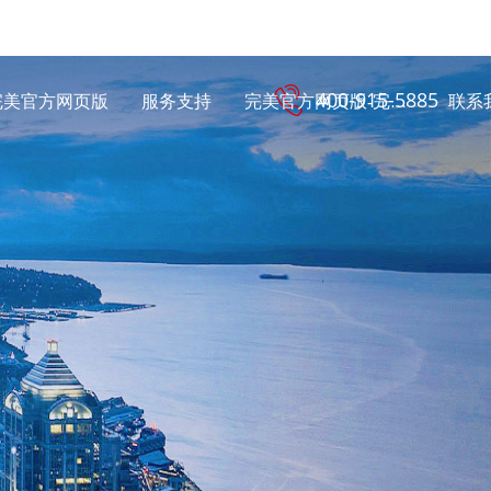
400-915-5885
完美官方网页版
服务支持
联系
完美官方网页版-完美（中国）