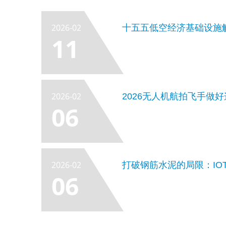
2026-02
11
2026-02
2026无人机航拍飞手做
06
2026-02
打破钢筋水泥的局限：IO
06