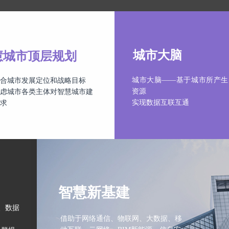
城市大脑
慧城市顶层规划
城市大脑——基于城市所产生
合城市发展定位和战略目标
资源
虑城市各类主体对智慧城市建
实现数据互联互通
求
智慧新基建
、数据
借助于网络通信、物联网、大数据、移