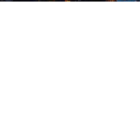
About.
关于我们