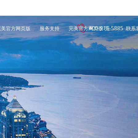
400-915-5885
完美官方网页版
服务支持
联系
完美官方网页版-完美（中国）