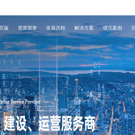
页版
资质荣誉
发展历程
解决方案
成功案例