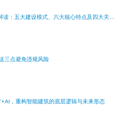
十五五低空经济基础设施解读：五大建设模式、六大核心特点及四大关键内容
好这三点避免违规风险
T+AI，重构智能建筑的底层逻辑与未来形态