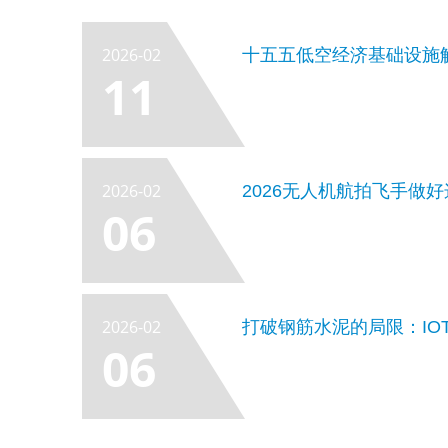
2026-02
11
2026-02
2026无人机航拍飞手做
06
2026-02
打破钢筋水泥的局限：IO
06