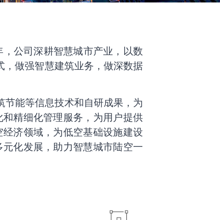
5年，公司深耕智慧城市产业，以数
模式，做强智慧建筑业务，做深数据
筑节能等信息技术和自研成果，为
化和精细化管理服务，为用户提供
空经济领域，为低空基础设施建设
多元化发展，助力智慧城市陆空一
。