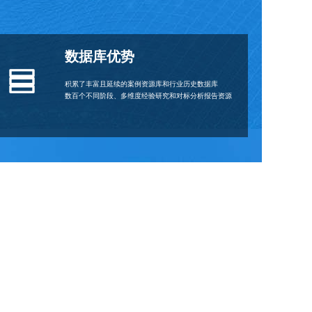
数据库优势
积累了丰富且延续的案例资源库和行业历史数据库
数百个不同阶段、多维度经验研究和对标分析报告资源