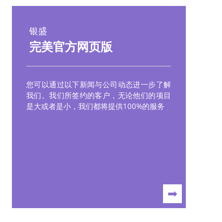
银盛
完美官方网页版
您可以通过以下新闻与公司动态进一步了解
我们。我们所签约的客户，无论他们的项目
是大或者是小，我们都将提供100%的服务
➡