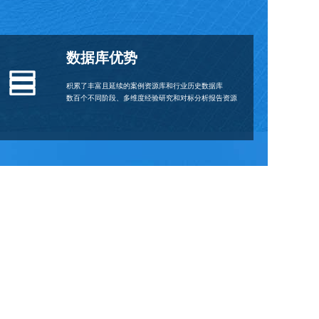
数据库优势
积累了丰富且延续的案例资源库和行业历史数据库
数百个不同阶段、多维度经验研究和对标分析报告资源