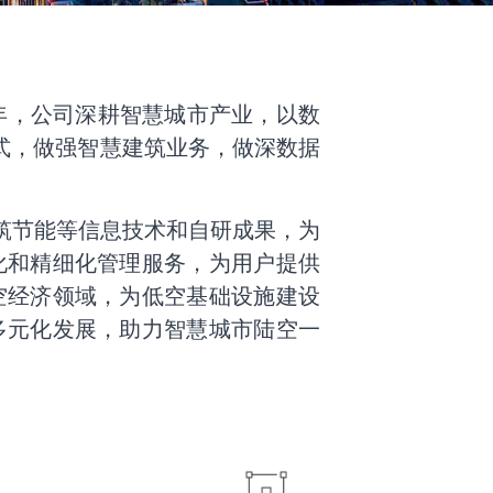
5年，公司深耕智慧城市产业，以数
模式，做强智慧建筑业务，做深数据
筑节能等信息技术和自研成果，为
化和精细化管理服务，为用户提供
空经济领域，为低空基础设施建设
多元化发展，助力智慧城市陆空一
。