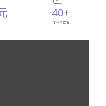
万元
40+
专利与软著