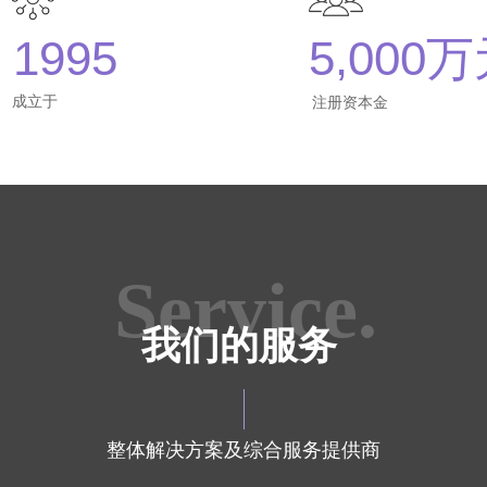
1995
5,000
成立于
注册资本金
Service.
我们的服务
整体解决方案及综合服务提供商