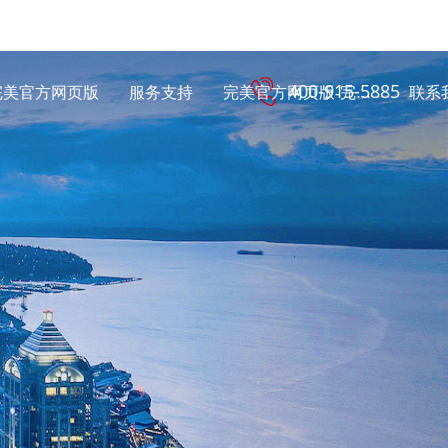
400-915-5885
完美官方网页版
服务支持
联系
完美官方网页版-完美（中国）