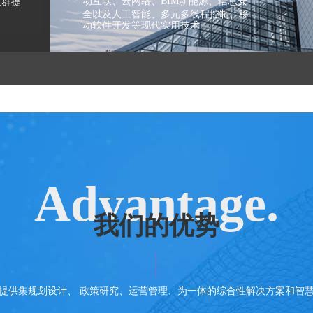
动互联、云网络、BIM
新能源、信息安
人群提
全以及人工智能、多元多线程控制、移
动软件开发等现代实用技术
Advantage.
我们的优势
提供集规划设计、 政策研究、运营管理、为一体的综合性解决方案和智