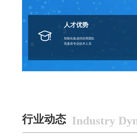
人才优势
智能化集成供应商团队
高素质专业技术人员
行业动态
Industry Dy