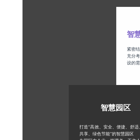
智
紧密结
充分考
设的需
智慧园区
打造“高效、安全、便捷、舒适
共享、绿色节能”的智慧园区