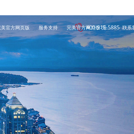
400-915-5885
完美官方网页版
服务支持
联系
完美官方网页版-完美（中国）