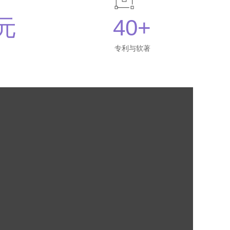
万元
40+
专利与软著