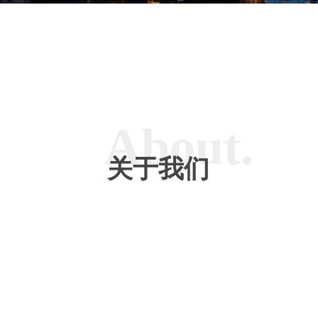
About.
关于我们